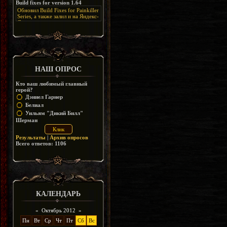
Build fixes for version 1.64
Resurrection, но настолько что не
дико отвлекает от обсуждения
особо уже и узнаётся
Обновил Build Fixes for Painkiller
скринов.
Series, а также залил и на Яндекс-
Диск
https://disk.yandex.ru/d/_zvZekuO5FTd3Q
НАШ ОПРОС
Кто ваш любимый главный
герой?
Дэниел Гарнер
Белиал
Уильям "Дикий Билл"
Шерман
Результаты
|
Архив опросов
Всего ответов:
1106
КАЛЕНДАРЬ
«
Октябрь 2012
»
Пн
Вт
Ср
Чт
Пт
Сб
Вс