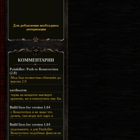
Для добавления необходима
авторизация
КОММЕНТАРИИ
Painkiller: Path to Resurrection
(2.0)
Мод был полностью обновлён до
версии 2.0
Альтернативная
ссылка:
https://disk.yandex.ru/d/bIj-
earthworm
FzzDkRlC8Q
червь на концепте выглядит
крипово, но в resurrection ему бы
нашлось место, особенно в
каких-нибудь подземных
Build fixes for version 1.64
катакомбах. жаль, что половину
с Resurrection я не знаю что
задумок там вырезали, зато и
делать, там везде всё сыро и
рпгшности меньше. build fixes
баговано, от чего и заниматься
для 1.64 реально спасают,
этим не хочется, тут либо играть
Build fixes for version 1.64
спасибо что перезалили на
как есть или искать патчи для
яндекс. а вот в комментах на
подскажите, а для Painkiller
этого дополнения на moddb,
сайте у меня пару раз вылезала
Resurrection подобных фиксов не
либо же на крайняк играть мод
левая вставка
будет?
Atonement, там переделан
https://uzbekmelbet.com/ru/
и это