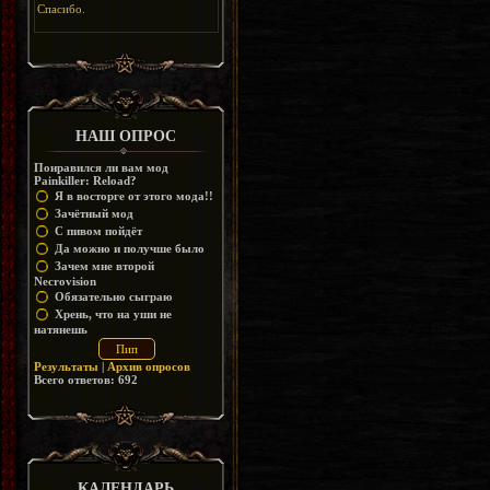
Спасибо.
НАШ ОПРОС
Понравился ли вам мод
Painkiller: Reload?
Я в восторге от этого мода!!
Зачётный мод
С пивом пойдёт
Да можно и получше было
Зачем мне второй
Necrovision
Обязательно сыграю
Хрень, что на уши не
натянешь
Результаты
|
Архив опросов
Всего ответов:
692
КАЛЕНДАРЬ