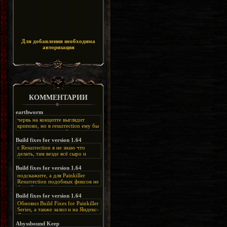
Для добавления необходима
авторизация
КОММЕНТАРИИ
earthworm
червь на концепте выглядит
крипово, но в resurrection ему бы
нашлось место, особенно в
каких-нибудь подземных
Build fixes for version 1.64
катакомбах. жаль, что половину
с Resurrection я не знаю что
задумок там вырезали, зато и
делать, там везде всё сыро и
рпгшности меньше. build fixes
баговано, от чего и заниматься
для 1.64 реально спасают,
этим не хочется, тут либо играть
Build fixes for version 1.64
спасибо что перезалили на
как есть или искать патчи для
яндекс. а вот в комментах на
подскажите, а для Painkiller
этого дополнения на moddb,
сайте у меня пару раз вылезала
Resurrection подобных фиксов не
либо же на крайняк играть мод
левая вставка
будет?
Atonement, там переделан
https://uzbekmelbet.com/ru/
и это
Build fixes for version 1.64
Resurrection, но настолько что не
дико отвлекает от обсуждения
особо уже и узнаётся
Обновил Build Fixes for Painkiller
скринов.
Series, а также залил и на Яндекс-
Диск
https://disk.yandex.ru/d/_zvZekuO5FTd3Q
Abyssbound Keep