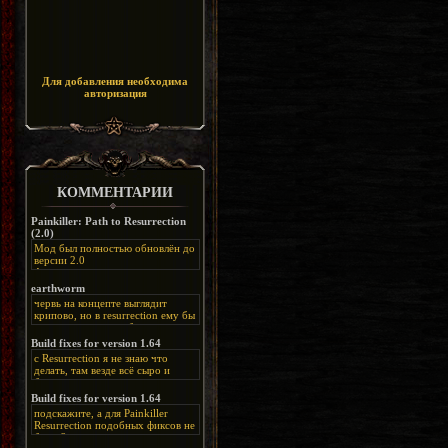
Для добавления необходима
авторизация
КОММЕНТАРИИ
Painkiller: Path to Resurrection
(2.0)
Мод был полностью обновлён до
версии 2.0
Альтернативная
ссылка:
https://disk.yandex.ru/d/bIj-
earthworm
FzzDkRlC8Q
червь на концепте выглядит
крипово, но в resurrection ему бы
нашлось место, особенно в
каких-нибудь подземных
Build fixes for version 1.64
катакомбах. жаль, что половину
с Resurrection я не знаю что
задумок там вырезали, зато и
делать, там везде всё сыро и
рпгшности меньше. build fixes
баговано, от чего и заниматься
для 1.64 реально спасают,
этим не хочется, тут либо играть
Build fixes for version 1.64
спасибо что перезалили на
как есть или искать патчи для
яндекс. а вот в комментах на
подскажите, а для Painkiller
этого дополнения на moddb,
сайте у меня пару раз вылезала
Resurrection подобных фиксов не
либо же на крайняк играть мод
левая вставка
будет?
Atonement, там переделан
https://uzbekmelbet.com/ru/
и это