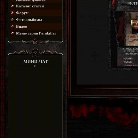
Каталог статей
Форум
Фотоальбомы
Видео
Меню серии Painkiller
МИНИ-ЧАТ