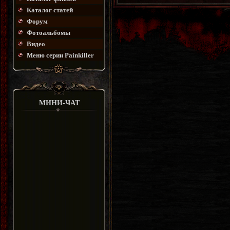
Каталог статей
Форум
Фотоальбомы
Видео
Меню серии Painkiller
МИНИ-ЧАТ