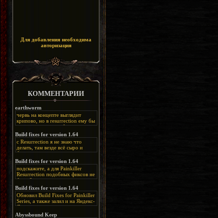
Для добавления необходима
авторизация
КОММЕНТАРИИ
earthworm
червь на концепте выглядит
крипово, но в resurrection ему бы
нашлось место, особенно в
каких-нибудь подземных
Build fixes for version 1.64
катакомбах. жаль, что половину
с Resurrection я не знаю что
задумок там вырезали, зато и
делать, там везде всё сыро и
рпгшности меньше. build fixes
баговано, от чего и заниматься
для 1.64 реально спасают,
этим не хочется, тут либо играть
Build fixes for version 1.64
спасибо что перезалили на
как есть или искать патчи для
яндекс. а вот в комментах на
подскажите, а для Painkiller
этого дополнения на moddb,
сайте у меня пару раз вылезала
Resurrection подобных фиксов не
либо же на крайняк играть мод
левая вставка
будет?
Atonement, там переделан
https://uzbekmelbet.com/ru/
и это
Build fixes for version 1.64
Resurrection, но настолько что не
дико отвлекает от обсуждения
особо уже и узнаётся
Обновил Build Fixes for Painkiller
скринов.
Series, а также залил и на Яндекс-
Диск
https://disk.yandex.ru/d/_zvZekuO5FTd3Q
Abyssbound Keep