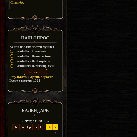
Спасибо.
НАШ ОПРОС
Какая из этих частей лучше?
Painkiller: Overdose
Painkiller: Resurrection
Painkiller: Redemption
Painkiller: Recurring Evil
Результаты
|
Архив опросов
Всего ответов:
1022
КАЛЕНДАРЬ
«
Февраль 2014
»
Пн
Вт
Ср
Чт
Пт
Сб
Вс
1
2