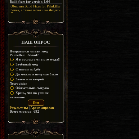
Build fixes for version 1.64
Resurrection, но настолько что не
дико отвлекает от обсуждения
особо уже и узнаётся
Обновил Build Fixes for Painkiller
скринов.
Series, а также залил и на Яндекс-
Диск
https://disk.yandex.ru/d/_zvZekuO5FTd3Q
НАШ ОПРОС
Понравился ли вам мод
Painkiller: Reload?
Я в восторге от этого мода!!
Зачётный мод
С пивом пойдёт
Да можно и получше было
Зачем мне второй
Necrovision
Обязательно сыграю
Хрень, что на уши не
натянешь
Результаты
|
Архив опросов
Всего ответов:
692