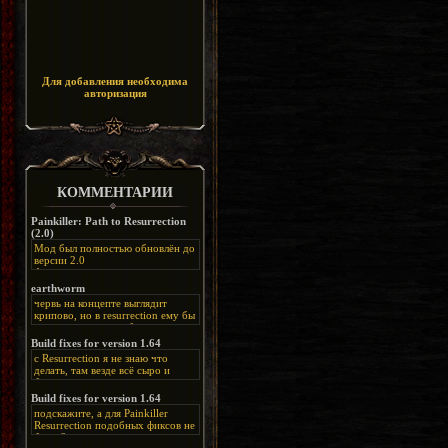
Для добавления необходима
авторизация
КОММЕНТАРИИ
Painkiller: Path to Resurrection
(2.0)
Мод был полностью обновлён до
версии 2.0
Альтернативная
ссылка:
https://disk.yandex.ru/d/bIj-
earthworm
FzzDkRlC8Q
червь на концепте выглядит
крипово, но в resurrection ему бы
нашлось место, особенно в
каких-нибудь подземных
Build fixes for version 1.64
катакомбах. жаль, что половину
с Resurrection я не знаю что
задумок там вырезали, зато и
делать, там везде всё сыро и
рпгшности меньше. build fixes
баговано, от чего и заниматься
для 1.64 реально спасают,
этим не хочется, тут либо играть
Build fixes for version 1.64
спасибо что перезалили на
как есть или искать патчи для
яндекс. а вот в комментах на
подскажите, а для Painkiller
этого дополнения на moddb,
сайте у меня пару раз вылезала
Resurrection подобных фиксов не
либо же на крайняк играть мод
левая вставка
будет?
Atonement, там переделан
https://uzbekmelbet.com/ru/
и это