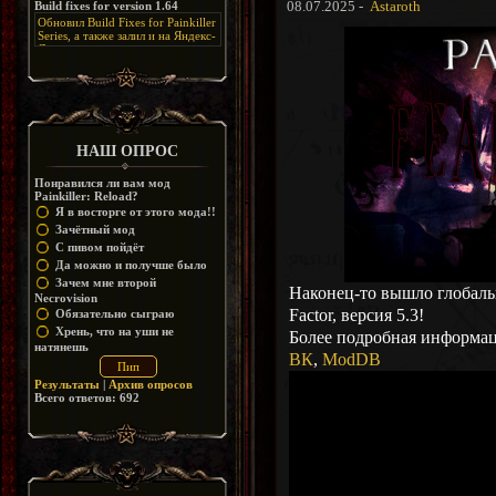
Build fixes for version 1.64
08.07.2025 -
Astaroth
Resurrection, но настолько что не
дико отвлекает от обсуждения
особо уже и узнаётся
Обновил Build Fixes for Painkiller
скринов.
Series, а также залил и на Яндекс-
Диск
https://disk.yandex.ru/d/_zvZekuO5FTd3Q
НАШ ОПРОС
Понравился ли вам мод
Painkiller: Reload?
Я в восторге от этого мода!!
Зачётный мод
С пивом пойдёт
Да можно и получше было
Зачем мне второй
Наконец-то вышло глобальн
Necrovision
Factor, версия 5.3!
Обязательно сыграю
Хрень, что на уши не
Более подробная информац
натянешь
ВК
,
ModDB
Результаты
|
Архив опросов
Всего ответов:
692