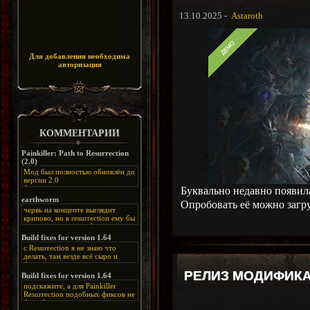
13.10.2025 -
Astaroth
Для добавления необходима
авторизация
КОММЕНТАРИИ
Painkiller: Path to Resurrection
(2.0)
Мод был полностью обновлён до
версии 2.0
Альтернативная
Буквально недавно появилас
ссылка:
https://disk.yandex.ru/d/bIj-
earthworm
Опробовать её можно загр
FzzDkRlC8Q
червь на концепте выглядит
крипово, но в resurrection ему бы
нашлось место, особенно в
каких-нибудь подземных
Build fixes for version 1.64
катакомбах. жаль, что половину
с Resurrection я не знаю что
задумок там вырезали, зато и
делать, там везде всё сыро и
рпгшности меньше. build fixes
баговано, от чего и заниматься
для 1.64 реально спасают,
этим не хочется, тут либо играть
РЕЛИЗ МОДИФИКА
Build fixes for version 1.64
спасибо что перезалили на
как есть или искать патчи для
яндекс. а вот в комментах на
подскажите, а для Painkiller
этого дополнения на moddb,
сайте у меня пару раз вылезала
Resurrection подобных фиксов не
либо же на крайняк играть мод
левая вставка
будет?
Atonement, там переделан
https://uzbekmelbet.com/ru/
и это