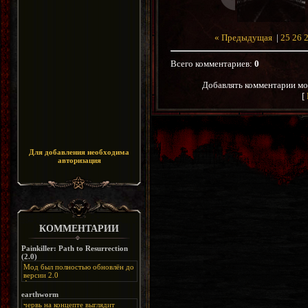
« Предыдущая
|
25
26
Всего комментариев
:
0
Добавлять комментарии мо
[
Для добавления необходима
авторизация
КОММЕНТАРИИ
Painkiller: Path to Resurrection
(2.0)
Мод был полностью обновлён до
версии 2.0
Альтернативная
ссылка:
https://disk.yandex.ru/d/bIj-
earthworm
FzzDkRlC8Q
червь на концепте выглядит