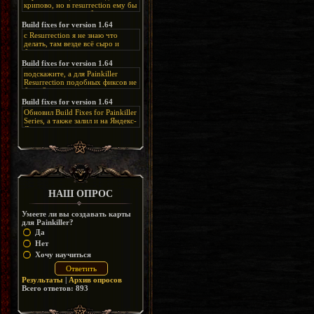
крипово, но в resurrection ему бы
нашлось место, особенно в
каких-нибудь подземных
Build fixes for version 1.64
катакомбах. жаль, что половину
с Resurrection я не знаю что
задумок там вырезали, зато и
делать, там везде всё сыро и
рпгшности меньше. build fixes
баговано, от чего и заниматься
для 1.64 реально спасают,
этим не хочется, тут либо играть
Build fixes for version 1.64
спасибо что перезалили на
как есть или искать патчи для
яндекс. а вот в комментах на
подскажите, а для Painkiller
этого дополнения на moddb,
сайте у меня пару раз вылезала
Resurrection подобных фиксов не
либо же на крайняк играть мод
левая вставка
будет?
Atonement, там переделан
https://uzbekmelbet.com/ru/
и это
Build fixes for version 1.64
Resurrection, но настолько что не
дико отвлекает от обсуждения
особо уже и узнаётся
Обновил Build Fixes for Painkiller
скринов.
Series, а также залил и на Яндекс-
Диск
https://disk.yandex.ru/d/_zvZekuO5FTd3Q
НАШ ОПРОС
Умеете ли вы создавать карты
для Painkiller?
Да
Нет
Хочу научиться
Результаты
|
Архив опросов
Всего ответов:
893