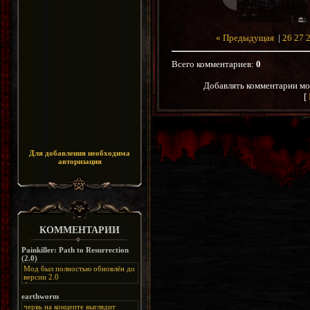
« Предыдущая
|
26
27
Всего комментариев
:
0
Добавлять комментарии мо
[
Для добавления необходима
авторизация
КОММЕНТАРИИ
Painkiller: Path to Resurrection
(2.0)
Мод был полностью обновлён до
версии 2.0
Альтернативная
ссылка:
https://disk.yandex.ru/d/bIj-
earthworm
FzzDkRlC8Q
червь на концепте выглядит