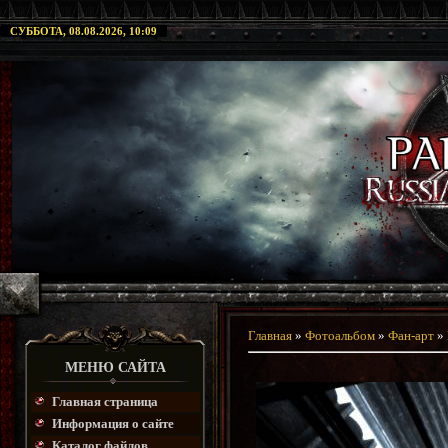
СУББОТА, 08.08.2026, 10:09
Главная
»
Фотоальбом
»
Фан-арт
»
МЕНЮ САЙТА
Главная страница
Информация о сайте
Каталог файлов