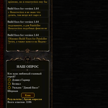
крипово, но в resurrection ему бы
нашлось место, особенно в
каких-нибудь подземных
Build fixes for version 1.64
катакомбах. жаль, что половину
с Resurrection я не знаю что
задумок там вырезали, зато и
делать, там везде всё сыро и
рпгшности меньше. build fixes
баговано, от чего и заниматься
для 1.64 реально спасают,
этим не хочется, тут либо играть
Build fixes for version 1.64
спасибо что перезалили на
как есть или искать патчи для
яндекс. а вот в комментах на
подскажите, а для Painkiller
этого дополнения на moddb,
сайте у меня пару раз вылезала
Resurrection подобных фиксов не
либо же на крайняк играть мод
левая вставка
будет?
Atonement, там переделан
https://uzbekmelbet.com/ru/
и это
Build fixes for version 1.64
Resurrection, но настолько что не
дико отвлекает от обсуждения
особо уже и узнаётся
Обновил Build Fixes for Painkiller
скринов.
Series, а также залил и на Яндекс-
Диск
https://disk.yandex.ru/d/_zvZekuO5FTd3Q
НАШ ОПРОС
Кто ваш любимый главный
герой?
Дэниел Гарнер
Белиал
Уильям "Дикий Билл"
Шерман
Результаты
|
Архив опросов
Всего ответов:
1106