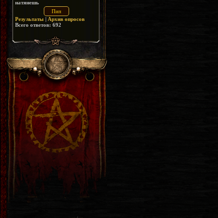
натянешь
Результаты
|
Архив опросов
Всего ответов:
692