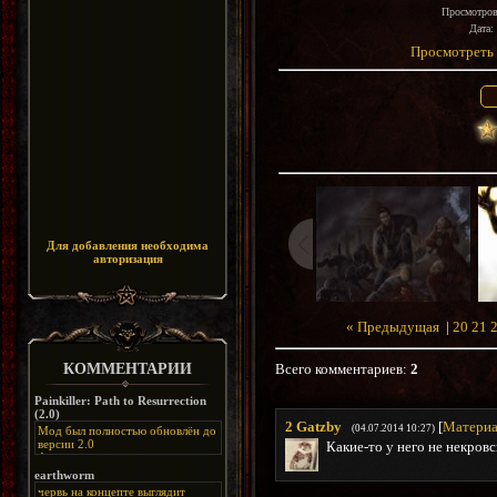
Просмотро
Дата
:
Просмотреть 
Для добавления необходима
авторизация
« Предыдущая
|
20
21
КОММЕНТАРИИ
Всего комментариев
:
2
Painkiller: Path to Resurrection
(2.0)
2
Gatzby
[
Материа
(04.07.2014 10:27)
Мод был полностью обновлён до
версии 2.0
Какие-то у него не некровск
Альтернативная
ссылка:
https://disk.yandex.ru/d/bIj-
earthworm
FzzDkRlC8Q
червь на концепте выглядит