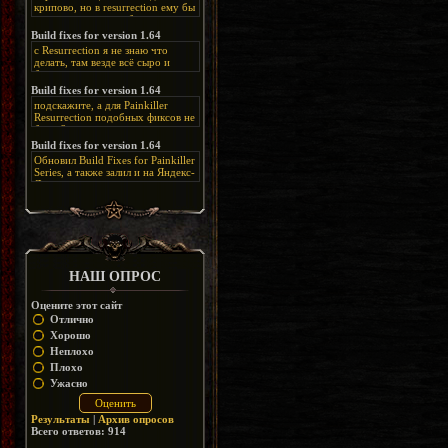
крипово, но в resurrection ему бы
нашлось место, особенно в
каких-нибудь подземных
Build fixes for version 1.64
катакомбах. жаль, что половину
с Resurrection я не знаю что
задумок там вырезали, зато и
делать, там везде всё сыро и
рпгшности меньше. build fixes
баговано, от чего и заниматься
для 1.64 реально спасают,
этим не хочется, тут либо играть
Build fixes for version 1.64
спасибо что перезалили на
как есть или искать патчи для
яндекс. а вот в комментах на
подскажите, а для Painkiller
этого дополнения на moddb,
сайте у меня пару раз вылезала
Resurrection подобных фиксов не
либо же на крайняк играть мод
левая вставка
будет?
Atonement, там переделан
https://uzbekmelbet.com/ru/
и это
Build fixes for version 1.64
Resurrection, но настолько что не
дико отвлекает от обсуждения
особо уже и узнаётся
Обновил Build Fixes for Painkiller
скринов.
Series, а также залил и на Яндекс-
Диск
https://disk.yandex.ru/d/_zvZekuO5FTd3Q
НАШ ОПРОС
Оцените этот сайт
Отлично
Хорошо
Неплохо
Плохо
Ужасно
Результаты
|
Архив опросов
Всего ответов:
914