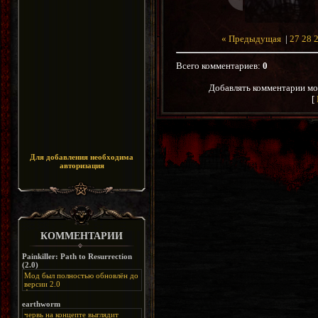
« Предыдущая
|
27
28
Всего комментариев
:
0
Добавлять комментарии мо
[
Для добавления необходима
авторизация
КОММЕНТАРИИ
Painkiller: Path to Resurrection
(2.0)
Мод был полностью обновлён до
версии 2.0
Альтернативная
ссылка:
https://disk.yandex.ru/d/bIj-
earthworm
FzzDkRlC8Q
червь на концепте выглядит