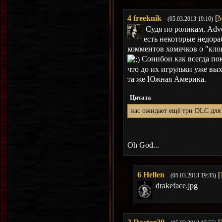
4
freeknik
[
М
(05.03.2013 19:10)
Судя по роликам, Adve
есть некоторые недораб
комментов хомячков о "кло
Сонибои как всегда пок
что до их игрульки уже вых
та же Южная Америка.
Цитата
нас ожидает ещё три DLC для P
Oh God...
6
Hellen
[
(05.03.2013 19:35)
drakeface.jpg