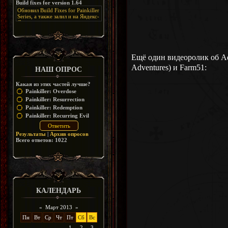
Build fixes for version 1.64
Resurrection, но настолько что не
дико отвлекает от обсуждения
особо уже и узнаётся
Обновил Build Fixes for Painkiller
скринов.
Series, а также залил и на Яндекс-
Диск
https://disk.yandex.ru/d/_zvZekuO5FTd3Q
Ещё один видеоролик об Adv
Adventures) и Farm51:
НАШ ОПРОС
Какая из этих частей лучше?
Painkiller: Overdose
Painkiller: Resurrection
Painkiller: Redemption
Painkiller: Recurring Evil
Результаты
|
Архив опросов
Всего ответов:
1022
КАЛЕНДАРЬ
«
Март 2013
»
Пн
Вт
Ср
Чт
Пт
Сб
Вс
1
2
3