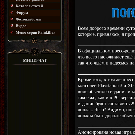
Каталог статей
Форум
Фотоальбомы
Видео
Всем доброго времени суто
Меню серии Painkiller
которые, признаюсь, я про
В официальном пресс-релиз
что всего нас ожидает ещё т
МИНИ-ЧАТ
так что ждём и надеемся на
Кроме того, в том же пресс
консолей Playstation 3 и Xb
виде обычного издания и 
такое же, как и в PC версии
издание будет составлять 2
долла... Чего? Видимо, опе
должна быть дороже обычно
Анонсирована новая игра о