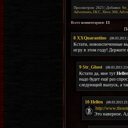
Просмотров
:
2825
|
Добавил
:
Str
Adventures
,
DLC
,
Xbox 360
,
Adven
Всего комментариев
:
13
П
8
XXQuarantino
(06.03.2013 
Кстати, новоиспеченные в
игру в этом году! Держите 
9
Str_Ghost
(06.03.2013 23:
Кстати да, мне тут
Helle
надо будет ещё раз спро
следующий выпуск, а та
10
Hellen
(06.03.2013 23
http://www.theast
Это наверное. А