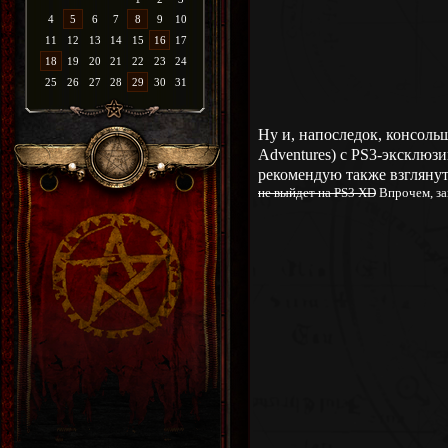
4
5
6
7
8
9
10
11
12
13
14
15
16
17
18
19
20
21
22
23
24
25
26
27
28
29
30
31
Ну и, напоследок, консольщ
Adventures) с PS3-эксклюз
рекомендую также взгляну
не выйдет на PS3 XD
Впрочем, за