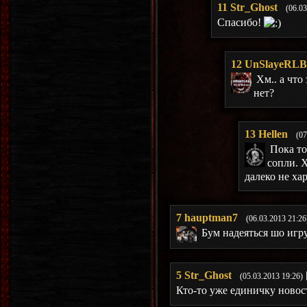
11
Str_Ghost
(06.03
Спасибо!
12
UnSlayeRLB
Хм.. а что
нет?
13
Hellen
(07
Пока то
сопли. Х
далеко не ха
7
hauptman7
(06.03.2013 21:26
Бум надеяться шо игру
5
Str_Ghost
(05.03.2013 19:26)
Кто-то уже единичку ново