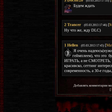
3
Doctor20
[
(05.03.2013 17:55)
Будем ждать
2
Trancer
[
М
(05.03.2013 17:46)
Ну что же, жду DLC)
1
Hellen
[
Ма
(05.03.2013 17:45)
Я очень надеюсь(нужн
геймплеем), что это 
ИГРАТЬ, а не СМОТРЕТЬ, и
красивско, сеттинг интерес
современность, а 30-е годы,
Добавлять комментарии мо
[