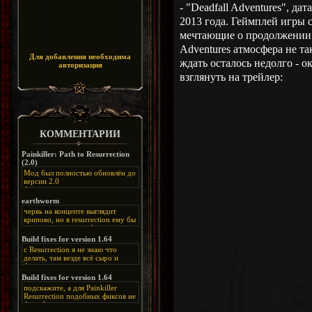
- "Deadfall Adventures", да
2013 года. Геймплей игры с
мечтающие о продолжении и
Adventures атмосфера не та
Для добавления необходима
ждать осталось недолго - о
авторизация
взглянуть на трейлер:
КОММЕНТАРИИ
Painkiller: Path to Resurrection
(2.0)
Мод был полностью обновлён до
версии 2.0
Альтернативная
ссылка:
https://disk.yandex.ru/d/bIj-
earthworm
FzzDkRlC8Q
червь на концепте выглядит
крипово, но в resurrection ему бы
нашлось место, особенно в
каких-нибудь подземных
Build fixes for version 1.64
катакомбах. жаль, что половину
с Resurrection я не знаю что
задумок там вырезали, зато и
делать, там везде всё сыро и
рпгшности меньше. build fixes
баговано, от чего и заниматься
для 1.64 реально спасают,
этим не хочется, тут либо играть
Build fixes for version 1.64
спасибо что перезалили на
как есть или искать патчи для
яндекс. а вот в комментах на
подскажите, а для Painkiller
этого дополнения на moddb,
сайте у меня пару раз вылезала
Resurrection подобных фиксов не
либо же на крайняк играть мод
левая вставка
будет?
Atonement, там переделан
https://uzbekmelbet.com/ru/
и это