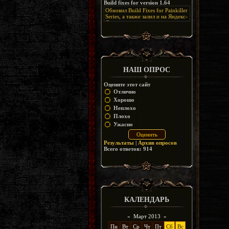
Build fixes for version 1.64
Resurrection, но настолько что не
дико отвлекает от обсуждения
особо уже и узнаётся
Обновил Build Fixes for Painkiller
скринов.
Series, а также залил и на Яндекс-
Диск
https://disk.yandex.ru/d/_zvZekuO5FTd3Q
НАШ ОПРОС
Оцените этот сайт
Отлично
Хорошо
Неплохо
Плохо
Ужасно
Результаты
|
Архив опросов
Всего ответов:
914
КАЛЕНДАРЬ
«
Март 2013
»
Пн
Вт
Ср
Чт
Пт
Сб
Вс