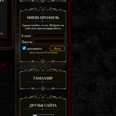
МИНИ-ПРОФИЛЬ
Здравствуйте, гость. Войдите на
сайт или зарегистрируйтесь.
13)
E-mail:
Пароль:
запомнить
Забыл пароль
|
Регистрация
ГАМАЗАВР
ДРУЗЬЯ САЙТА