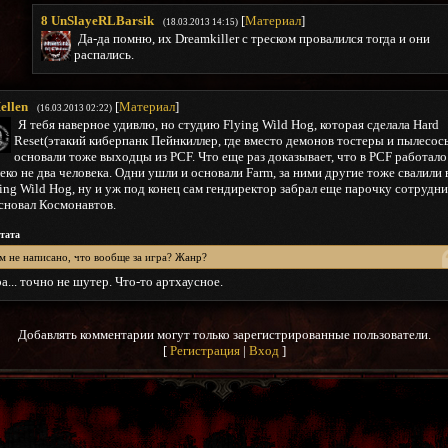
8
UnSlayeRLBarsik
[
Материал
]
(18.03.2013 14:15)
Да-да помню, их Dreamkiller с треском провалился тогда и они
распались.
ellen
[
Материал
]
(16.03.2013 02:22)
Я тебя наверное удивлю, но студию Flying Wild Hog, которая сделала Hard
Reset(этакий киберпанк Пейнкиллер, где вместо демонов тостеры и пылесосы
основали тоже выходцы из PCF. Что еще раз доказывает, что в PCF работало
еко не два человека. Одни ушли и основали Farm, за ними другие тоже свалили 
ing Wild Hog, ну и уж под конец сам гендиректор забрал еще парочку сотрудн
сновал Космонавтов.
тата
м не написано, что вообще за игра? Жанр?
а... точно не шутер. Что-то артхаусное.
Добавлять комментарии могут только зарегистрированные пользователи.
[
Регистрация
|
Вход
]