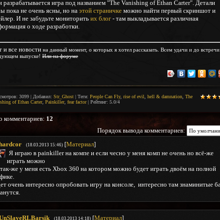
 разрабатывается игра под названием "The Vanishing of Ethan Carter". Детали
ы пока не очень ясны, но на
этой страничке
можно найти первый скриншот и
ейлер. И не забудьте мониторить
их блог
- там выкладывается различная
формация о ходе разработки.
 и все новости
на данный момент
, о которых я хотел рассказать. Всем удачи и до встречи
дующем выпуске!
Или на форуме
смотров
:
3099
|
Добавил
:
Str_Ghost
|
Теги
:
People Can Fly
,
rise of evil
,
hell & damnation
,
The
shing of Ethan Carter
,
Painkiller
,
fear factor
|
Рейтинг
:
5.0
/
4
о комментариев
:
12
Порядок вывода комментариев:
hardcor
[
Материал
]
(18.03.2013 15:46)
Я играю в painkiller на компе и если чесно у меня комп не очень но всё-же
играть можно
так-же у меня есть Xbox 360 на котором можно будет играть двоём на полной
фике.
ет очень интересно опробовать игру на консоле, интересно там знаминитые б
анутся.
UnSlayeRLBarsik
[
Материал
]
(18.03.2013 14:18)