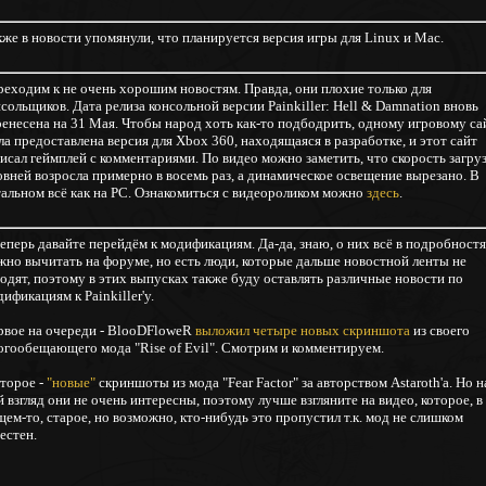
кже в новости упомянули, что планируется версия игры для Linux и Mac.
реходим к не очень хорошим новостям. Правда, они плохие только для
сольщиков. Дата релиза консольной версии Painkiller: Hell & Damnation вновь
ренесена на 31 Мая. Чтобы народ хоть как-то подбодрить, одному игровому са
а предоставлена версия для Xbox 360, находящаяся в разработке, и этот сайт
исал геймплей с комментариями. По видео можно заметить, что скорость загру
овней возросла примерно в восемь раз, а динамическое освещение вырезано. В
тальном всё как на PC. Ознакомиться с видеороликом можно
здесь
.
еперь давайте перейдём к модификациям. Да-да, знаю, о них всё в подробност
жно вычитать на форуме, но есть люди, которые дальше новостной ленты не
ходят, поэтому в этих выпусках также буду оставлять различные новости по
ификациям к Painkiller'у.
рвое на очереди - BlooDFloweR
выложил четыре новых скриншота
из своего
огообещающего мода "Rise of Evil". Смотрим и комментируем.
второе -
"новые"
скриншоты из мода "Fear Factor" за авторством Astaroth'а. Но н
 взгляд они не очень интересны, поэтому лучше взгляните на видео, которое, в
ем-то, старое, но возможно, кто-нибудь это пропустил т.к. мод не слишком
естен.