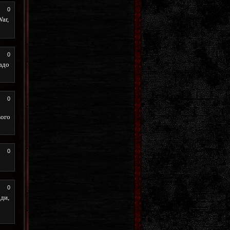
0
ar,
0
адо
0
вого
0
0
оди,