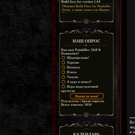
Build fixes for version 1.64
Resurrection, но настолько что не
дико отвлекает от обсуждения
особо уже и узнаётся
Обновил Build Fixes for Painkiller
скринов.
Series, а также залил и на Яндекс-
Диск
https://disk.yandex.ru/d/_zvZekuO5FTd3Q
НАШ ОПРОС
Как вам Painkiller: Hell &
Damnation?
Шедеврально!
Хорошо
Неплохо
Плохо
Ужасно
А куда я попал?
Игра недостаточной
крутости
Результаты
|
Архив опросов
Всего ответов:
1034
Во
люд
и з
КАЛЕНДАРЬ