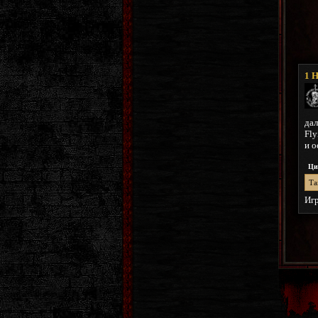
1
H
дал
Fly
и о
Ци
Та
Игр