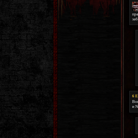
пра
заб
6
E
Воп
и №