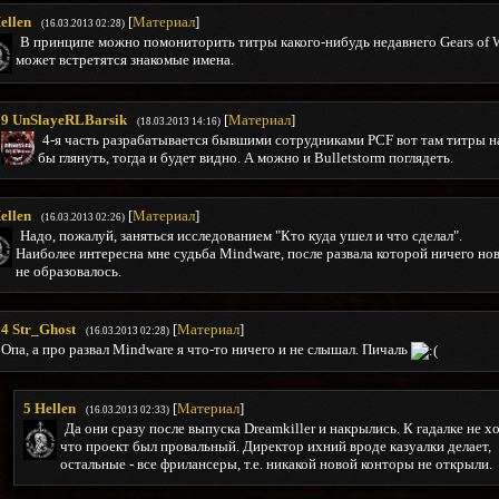
ellen
[
Материал
]
(16.03.2013 02:28)
В принципе можно помониторить титры какого-нибудь недавнего Gears of W
может встретятся знакомые имена.
9
UnSlayeRLBarsik
[
Материал
]
(18.03.2013 14:16)
4-я часть разрабатывается бывшими сотрудниками PCF вот там титры н
бы глянуть, тогда и будет видно. А можно и Bulletstorm поглядеть.
ellen
[
Материал
]
(16.03.2013 02:26)
Надо, пожалуй, заняться исследованием "Кто куда ушел и что сделал".
Наиболее интересна мне судьба Mindware, после развала которой ничего но
не образовалось.
4
Str_Ghost
[
Материал
]
(16.03.2013 02:28)
Опа, а про развал Mindware я что-то ничего и не слышал. Пичаль
5
Hellen
[
Материал
]
(16.03.2013 02:33)
Да они сразу после выпуска Dreamkiller и накрылись. К гадалке не х
что проект был провальный. Директор ихний вроде казуалки делает,
остальные - все фрилансеры, т.е. никакой новой конторы не открыли.