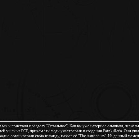
т мы и приехали к разделу "Остальное". Как вы уже наверное слышали, несколь
ей ушли из PCF, причём эти люди участвовали в создании Painkiller'а. Они ушл
аодно организовали свою команду, назвав её "The Astronauts". На данный моме