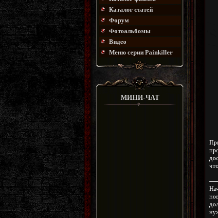
Каталог статей
Форум
Фотоальбомы
Видео
Меню серии Painkiller
МИНИ-ЧАТ
Пр
пр
до
чт
На
нов
дол
ну