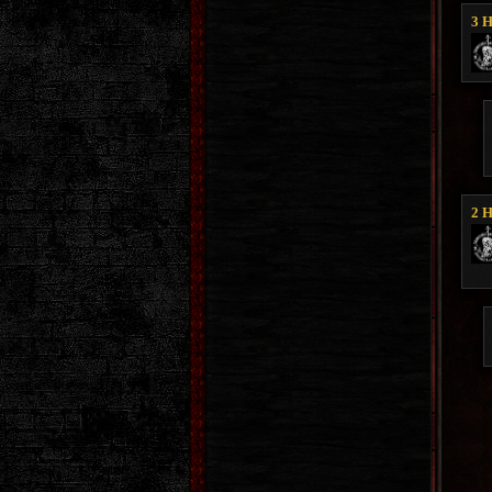
3
H
2
H