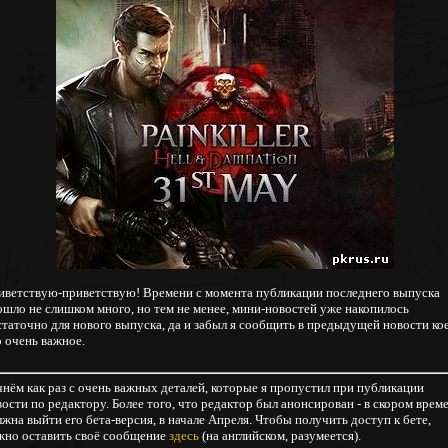
иветствую-приветствую! Времени с момента публикации последнего выпуска
ошло не слишком много, но тем не менее, мини-новостей уже накопилось
статочно для нового выпуска, да и забыл я сообщить в предыдущей новости кое
о очень важное.
чнём как раз с очень важных деталей, которые я пропустил при публикации
ости по редактору. Более того, что редактор был анонсирован - в скором врем
жна выйти его бета-версия, в начале Апреля. Чтобы получить доступ к бете,
жно оставить своё сообщение
здесь
(на английском, разумеется).