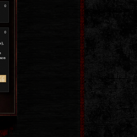
0
0
),
в
иков