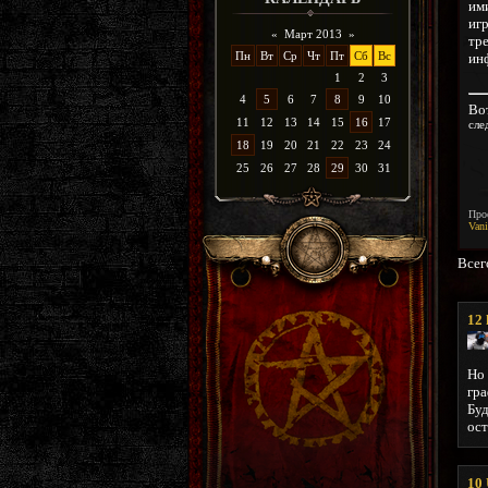
ими
игр
«
Март 2013
»
тр
Пн
Вт
Ср
Чт
Пт
Сб
Вс
ин
1
2
3
4
5
6
7
8
9
10
Вот
11
12
13
14
15
16
17
сле
18
19
20
21
22
23
24
25
26
27
28
29
30
31
Про
Vani
Всег
12
Но 
гра
Буд
ост
10