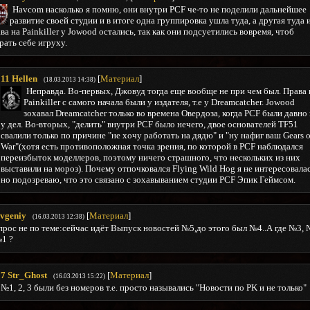
Havcom насколько я помню, они внутри PCF че-то не поделили дальнейшее
развитие своей студии и в итоге одна группировка ушла туда, а другая туда 
ва на Painkiller у Jowood остались, так как они подсуетились вовремя, чтоб
рать себе игруху.
11
Hellen
[
Материал
]
(18.03.2013 14:38)
Неправда. Во-первых, Джовуд тогда еще вообще не при чем был. Права 
Painkiller c самого начала были у издателя, т.е у Dreamcatcher. Jowood
зохавал Dreamcatcher только во времена Овердоза, когда PCF были давно
у дел. Во-вторых, "делить" внутри PCF было нечего, двое основателей TF51
свалили только по причине "не хочу работать на дядю" и "ну нафиг ваш Gears o
War"(хотя есть противоположная точка зрения, по которой в PCF наблюдался
переизбыток моделлеров, поэтому ничего страшного, что нескольких из них
выставили на мороз). Почему отпочковался Flying Wild Hog я не интересовалас
но подозреваю, что это связано с зохавыванием студии PCF Эпик Геймсом.
vgeniy
[
Материал
]
(16.03.2013 12:38)
рос не по теме:сейчас идёт Выпуск новостей №5,до этого был №4..А где №3,
1 ?
7
Str_Ghost
[
Материал
]
(16.03.2013 15:22)
№1, 2, 3 были без номеров т.е. просто назывались "Новости по PK и не только"