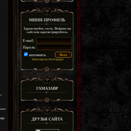
МИНИ-ПРОФИЛЬ
Здравствуйте, гость. Войдите на
сайт или зарегистрируйтесь.
E-mail:
Пароль:
запомнить
Забыл пароль
|
Регистрация
ГАМАЗАВР
-
ени
ДРУЗЬЯ САЙТА