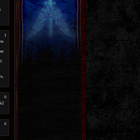
и
1
на
 не
f
ь,
0
 №2
0