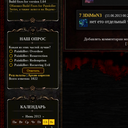
Build fixes for version 1.64
Resurrection, но настолько что не
дико отвлекает от обсуждения
особо уже и узнаётся
Обновил Build Fixes for Painkiller
скринов.
Series, а также залил и на Яндекс-
Диск
7
3DiMoN3
(11.06.2013 00:
https://disk.yandex.ru/d/_zvZekuO5FTd3Q
нет ето отдельный
НАШ ОПРОС
Добавлять комментарии мо
[
Какая из этих частей лучше?
Painkiller: Overdose
Painkiller: Resurrection
Painkiller: Redemption
Painkiller: Recurring Evil
Результаты
|
Архив опросов
Всего ответов:
1022
КАЛЕНДАРЬ
«
Июнь 2013
»
Пн
Вт
Ср
Чт
Пт
Сб
Вс
1
2