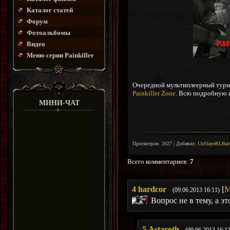
Каталог статей
Форум
Фотоальбомы
Видео
Меню серии Painkiller
Очередной мультиплеерный турн
Painkiller Zone
. Всю подробную
МИНИ-ЧАТ
Просмотров
:
2027
|
Добавил
:
UnSlayeRLBar
Всего комментариев
:
7
4
hardcor
[
М
(09.06.2013 16:11)
Вопрос не в тему, а 
5
Astaroth