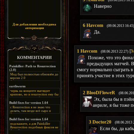
(09.06.2013 16:13
Наверно
Для добавления необходима
6
Havcom
(09.06.2013 16:45
авторизация
Да.
1
Havcom
[
М
(08.06.2013 22:27)
Похоже, что это фина
КОММЕНТАРИИ
предыдущих матчей. В
Painkiller: Path to Resurrection
смогу нормально сыграть в
(2.0)
Мод был полностью обновлён до
принять участие в этих ту
версии 2.0
Альтернативная
ссылка:
https://disk.yandex.ru/d/bIj-
earthworm
FzzDkRlC8Q
червь на концепте выглядит
2
BlooDFloweR
(08.06.20
крипово, но в resurrection ему бы
нашлось место, особенно в
Эх, была бы в пэйн
каких-нибудь подземных
Build fixes for version 1.64
анриле, я бы тоже п
катакомбах. жаль, что половину
с Resurrection я не знаю что
задумок там вырезали, зато и
делать, там везде всё сыро и
рпгшности меньше. build fixes
баговано, от чего и заниматься
для 1.64 реально спасают,
этим не хочется, тут либо играть
Build fixes for version 1.64
спасибо что перезалили на
3
Doctor20
как есть или искать патчи для
(08.06.2013 
яндекс. а вот в комментах на
подскажите, а для Painkiller
этого дополнения на moddb,
сайте у меня пару раз вылезала
Resurrection подобных фиксов не
Если бы, да кабы.
либо же на крайняк играть мод
левая вставка
будет?
Atonement, там переделан
https://uzbekmelbet.com/ru/
и это