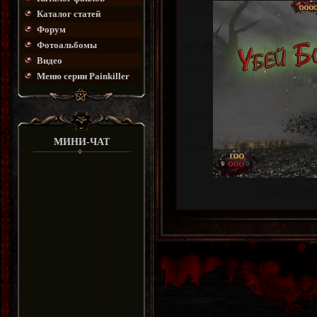
Каталог статей
Форум
Фотоальбомы
Видео
Меню серии Painkiller
МИНИ-ЧАТ