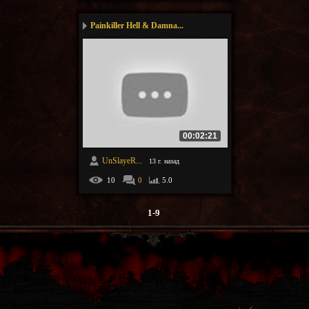
Painkiller Hell & Damna...
00:02:21
UnSlayeR...
13 г. назад
10
0
5.0
1-9