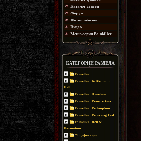
Каталог статей
Форум
Фотоальбомы
Видео
Меню серии Painkiller
КАТЕГОРИИ РАЗДЕЛА
Painkiller
Painkiller: Battle out of
Hell
Painkiller: Overdose
Painkiller: Resurrection
Painkiller: Redemption
Painkiller: Recurring Evil
Painkiller: Hell &
Damnation
Модификации