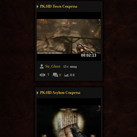
PK:HD Town Секреты
00:02:13
Str_Ghost
13 г. назад
7
0
0.0
PK:HD Asylum Секреты