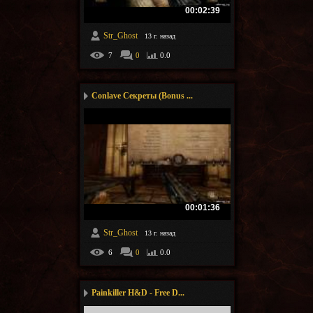
00:02:39
Str_Ghost
13 г. назад
7
0
0.0
Conlave Секреты (Bonus ...
00:01:36
Str_Ghost
13 г. назад
6
0
0.0
Painkiller H&D - Free D...