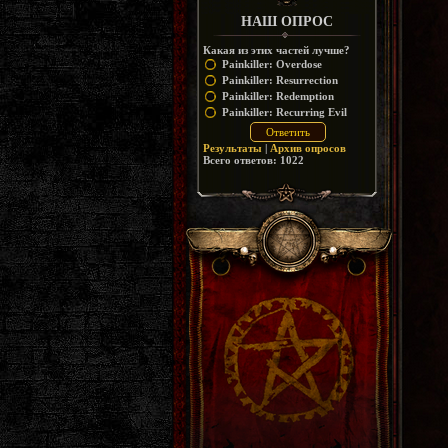
НАШ ОПРОС
Какая из этих частей лучше?
Painkiller: Overdose
Painkiller: Resurrection
Painkiller: Redemption
Painkiller: Recurring Evil
Результаты
|
Архив опросов
Всего ответов:
1022