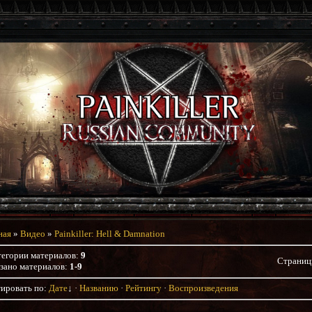
ная
»
Видео
»
Painkiller: Hell & Damnation
тегории материалов
:
9
Страни
зано материалов
:
1-9
ировать по
:
Дате
↓
·
Названию
·
Рейтингу
·
Воспроизведения