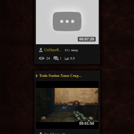
00:07:20
UnSlayeR...
13 г. назад
24
1
0.0
Train Station Xmas Секр...
00:01:50