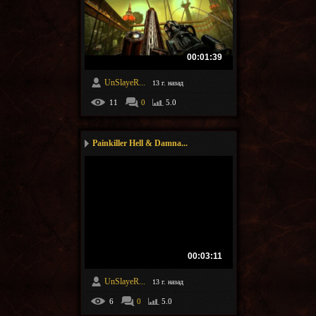
00:01:39
UnSlayeR...
13 г. назад
11
0
5.0
Painkiller Hell & Damna...
00:03:11
UnSlayeR...
13 г. назад
6
0
5.0