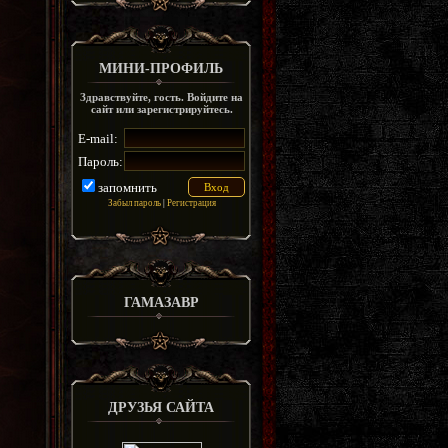
МИНИ-ПРОФИЛЬ
Здравствуйте, гость. Войдите на
сайт или зарегистрируйтесь.
E-mail:
Пароль:
запомнить
Забыл пароль
|
Регистрация
ГАМАЗАВР
ДРУЗЬЯ САЙТА