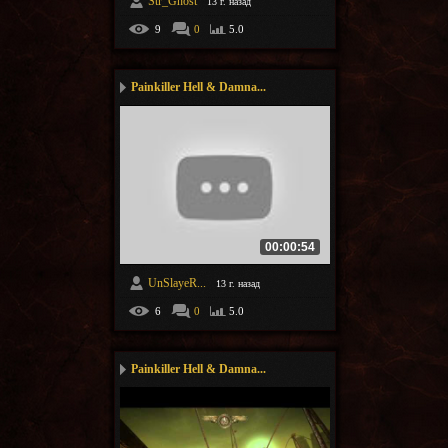
Str_Ghost
13 г. назад
9
0
5.0
Painkiller Hell & Damna...
00:00:54
UnSlayeR...
13 г. назад
6
0
5.0
Painkiller Hell & Damna...