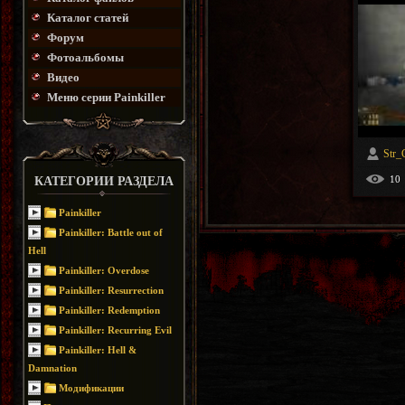
Каталог статей
Форум
Фотоальбомы
Видео
Меню серии Painkiller
Str_
10
КАТЕГОРИИ РАЗДЕЛА
Painkiller
Painkiller: Battle out of
Hell
Painkiller: Overdose
Painkiller: Resurrection
Painkiller: Redemption
Painkiller: Recurring Evil
Painkiller: Hell &
Damnation
Модификации