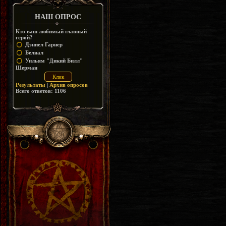
НАШ ОПРОС
Кто ваш любимый главный
герой?
Дэниел Гарнер
Белиал
Уильям "Дикий Билл"
Шерман
Результаты
|
Архив опросов
Всего ответов:
1106