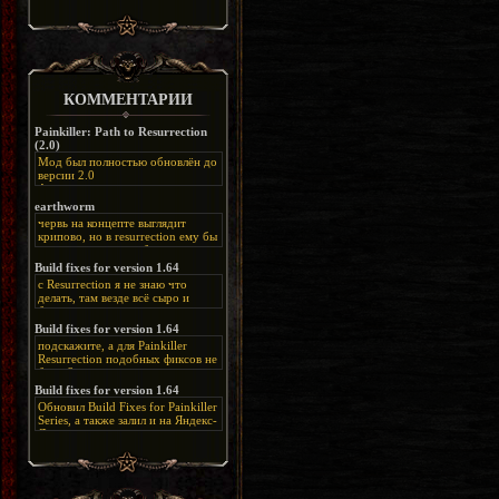
КОММЕНТАРИИ
Painkiller: Path to Resurrection
(2.0)
Мод был полностью обновлён до
версии 2.0
Альтернативная
ссылка:
https://disk.yandex.ru/d/bIj-
earthworm
FzzDkRlC8Q
червь на концепте выглядит
крипово, но в resurrection ему бы
нашлось место, особенно в
каких-нибудь подземных
Build fixes for version 1.64
катакомбах. жаль, что половину
с Resurrection я не знаю что
задумок там вырезали, зато и
делать, там везде всё сыро и
рпгшности меньше. build fixes
баговано, от чего и заниматься
для 1.64 реально спасают,
этим не хочется, тут либо играть
Build fixes for version 1.64
спасибо что перезалили на
как есть или искать патчи для
яндекс. а вот в комментах на
подскажите, а для Painkiller
этого дополнения на moddb,
сайте у меня пару раз вылезала
Resurrection подобных фиксов не
либо же на крайняк играть мод
левая вставка
будет?
Atonement, там переделан
https://uzbekmelbet.com/ru/
и это
Build fixes for version 1.64
Resurrection, но настолько что не
дико отвлекает от обсуждения
особо уже и узнаётся
Обновил Build Fixes for Painkiller
скринов.
Series, а также залил и на Яндекс-
Диск
https://disk.yandex.ru/d/_zvZekuO5FTd3Q