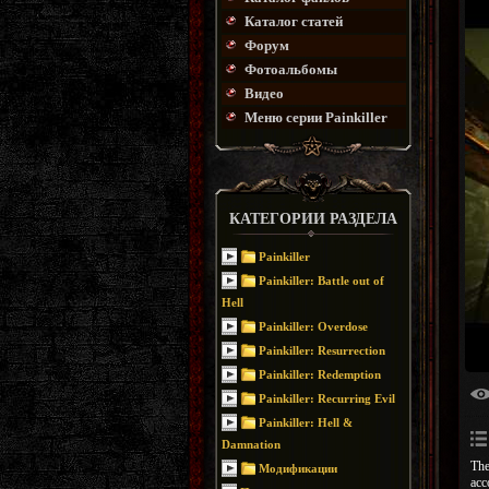
Каталог статей
Форум
Фотоальбомы
Видео
Меню серии Painkiller
КАТЕГОРИИ РАЗДЕЛА
Painkiller
Painkiller: Battle out of
Hell
Painkiller: Overdose
Painkiller: Resurrection
Painkiller: Redemption
Painkiller: Recurring Evil
Painkiller: Hell &
Damnation
The
Модификации
acc