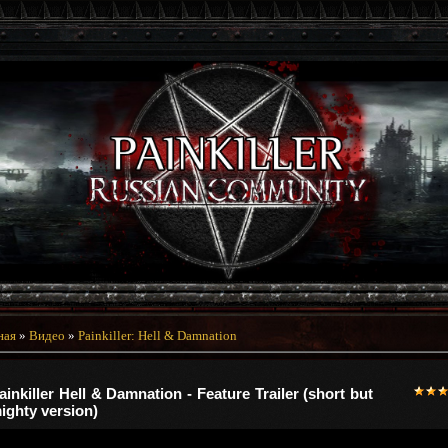
ная
»
Видео
»
Painkiller: Hell & Damnation
ainkiller Hell & Damnation - Feature Trailer (short but
ighty version)