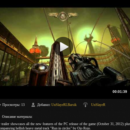
00:01:39
Просмотры
: 13
Добавил
:
UnSlayeRLBarsik
UnSlayeR
Описание материала
:
 trailer showcases all the new features of the PC release of the game (October 31, 2012) plu
ompanying hellish heavy metal track "Run in circles" by Ojo Rojo.