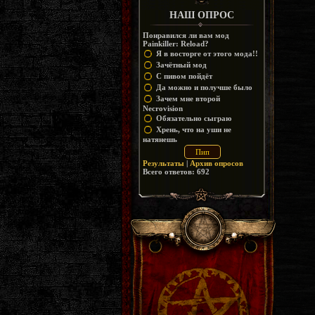
НАШ ОПРОС
Понравился ли вам мод
Painkiller: Reload?
Я в восторге от этого мода!!
Зачётный мод
С пивом пойдёт
Да можно и получше было
Зачем мне второй
Necrovision
Обязательно сыграю
Хрень, что на уши не
натянешь
Результаты
|
Архив опросов
Всего ответов:
692