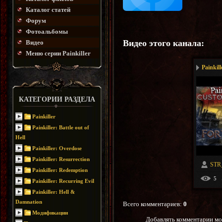
Каталог статей
Форум
Фотоальбомы
Видео этого канала
:
Видео
Меню серии Painkiller
Painkill
КАТЕГОРИИ РАЗДЕЛА
Painkiller
Painkiller: Battle out of
Hell
Painkiller: Overdose
Painkiller: Resurrection
STR_
Painkiller: Redemption
5
Painkiller: Recurring Evil
Painkiller: Hell &
Damnation
Всего комментариев
:
0
Модификации
Добавлять комментарии мо