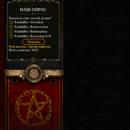
НАШ ОПРОС
Какая из этих частей лучше?
Painkiller: Overdose
Painkiller: Resurrection
Painkiller: Redemption
Painkiller: Recurring Evil
Результаты
|
Архив опросов
Всего ответов:
1022