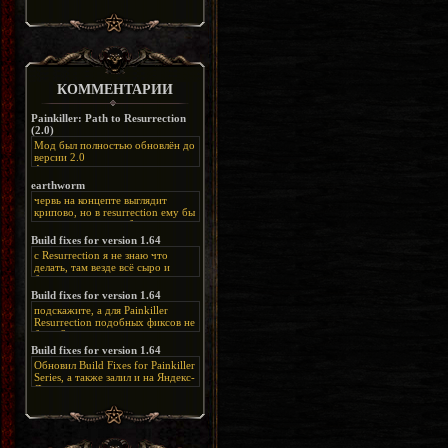
КОММЕНТАРИИ
Painkiller: Path to Resurrection
(2.0)
Мод был полностью обновлён до
версии 2.0
Альтернативная
ссылка:
https://disk.yandex.ru/d/bIj-
earthworm
FzzDkRlC8Q
червь на концепте выглядит
крипово, но в resurrection ему бы
нашлось место, особенно в
каких-нибудь подземных
Build fixes for version 1.64
катакомбах. жаль, что половину
с Resurrection я не знаю что
задумок там вырезали, зато и
делать, там везде всё сыро и
рпгшности меньше. build fixes
баговано, от чего и заниматься
для 1.64 реально спасают,
этим не хочется, тут либо играть
Build fixes for version 1.64
спасибо что перезалили на
как есть или искать патчи для
яндекс. а вот в комментах на
подскажите, а для Painkiller
этого дополнения на moddb,
сайте у меня пару раз вылезала
Resurrection подобных фиксов не
либо же на крайняк играть мод
левая вставка
будет?
Atonement, там переделан
https://uzbekmelbet.com/ru/
и это
Build fixes for version 1.64
Resurrection, но настолько что не
дико отвлекает от обсуждения
особо уже и узнаётся
Обновил Build Fixes for Painkiller
скринов.
Series, а также залил и на Яндекс-
Диск
https://disk.yandex.ru/d/_zvZekuO5FTd3Q