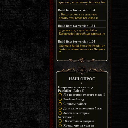
крипово, но в resurrection ему бы
нашлось место, особенно в
каких-нибудь подземных
Build fixes for version 1.64
катакомбах. жаль, что половину
с Resurrection я не знаю что
задумок там вырезали, зато и
делать, там везде всё сыро и
рпгшности меньше. build fixes
баговано, от чего и заниматься
для 1.64 реально спасают,
этим не хочется, тут либо играть
Build fixes for version 1.64
спасибо что перезалили на
как есть или искать патчи для
яндекс. а вот в комментах на
подскажите, а для Painkiller
этого дополнения на moddb,
сайте у меня пару раз вылезала
Resurrection подобных фиксов не
либо же на крайняк играть мод
левая вставка
будет?
Atonement, там переделан
https://uzbekmelbet.com/ru/
и это
Build fixes for version 1.64
Resurrection, но настолько что не
дико отвлекает от обсуждения
особо уже и узнаётся
Обновил Build Fixes for Painkiller
скринов.
Series, а также залил и на Яндекс-
Диск
https://disk.yandex.ru/d/_zvZekuO5FTd3Q
НАШ ОПРОС
Понравился ли вам мод
Painkiller: Reload?
Я в восторге от этого мода!!
Зачётный мод
С пивом пойдёт
Да можно и получше было
Зачем мне второй
Necrovision
Обязательно сыграю
Хрень, что на уши не