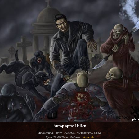
Автор арта: Hellen
Просмотров
: 5970 |
Размеры
: 604x567px/78.8Kb
Дата
: 26.06.2014 |
Добавил
:
Astaroth