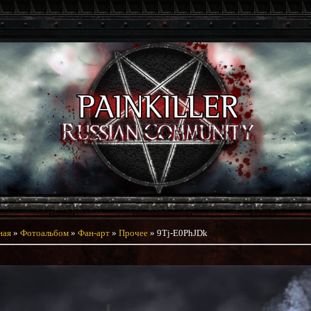
ная
»
Фотоальбом
»
Фан-арт
»
Прочее
» 9Tj-E0PhJDk