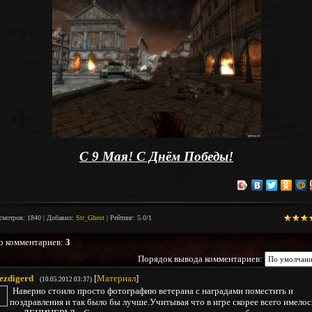
С 9 Мая! С Днём Победы!
смотров
:
1840
|
Добавил
:
Str_Ghost
|
Рейтинг
:
5.0
/
1
о комментариев
:
3
Порядок вывода комментариев:
ezdigerd
[
Материал
]
(10.05.2012 03:37)
Наверно стоило просто фотографию ветерана с наградами поместить и
поздравления и так было бы лучше.Учитывая что в игре скорее всего имелос