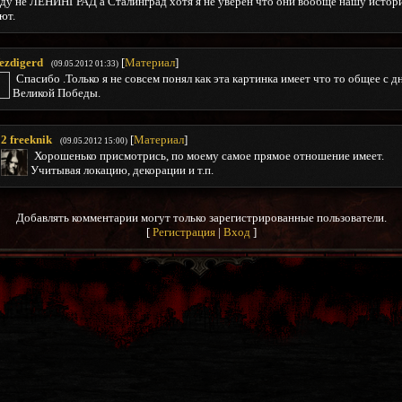
ду не ЛЕНИНГРАД а Сталинград хотя я не уверен что они вообще нашу исто
ют.
ezdigerd
[
Материал
]
(09.05.2012 01:33)
Спасибо .Только я не совсем понял как эта картинка имеет что то общее с д
Великой Победы.
2
freeknik
[
Материал
]
(09.05.2012 15:00)
Хорошенько присмотрись, по моему самое прямое отношение имеет.
Учитывая локацию, декорации и т.п.
Добавлять комментарии могут только зарегистрированные пользователи.
[
Регистрация
|
Вход
]