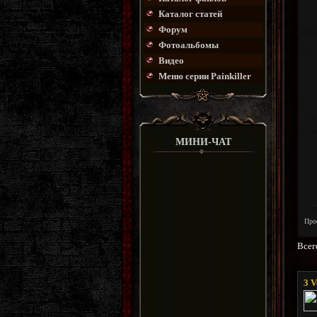
Каталог статей
Форум
Фотоальбомы
Видео
Меню серии Painkiller
МИНИ-ЧАТ
Про
Всег
3
V