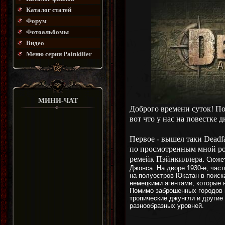
Каталог статей
Форум
Фотоальбомы
Видео
Меню серии Painkiller
МИНИ-ЧАТ
Доброго времени суток! По
вот что у нас на повестке д
Первое - вышел таки Deadfa
по просмотренным мной ро
ремейк Пэйнкиллера.
Сюжет
Джонса. На дворе 1930-е, час
на полуостров Юкатан в поиск
немецкими агентами, которые 
Помимо заброшенных городов м
тропические джунгли и другие
разнообразных уровней.