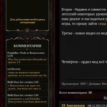
Второе - Недавно я совместно
летсплей некоторых уровне
наш диалог и насладиться
Для добавления необходима
авторизация
игры, то прошу зайти
сюда
Третье - новое видео из модо
КОММЕНТАРИИ
Painkiller: Path to Resurrection
(2.0)
Мод был полностью обновлён до
Четвёртое - ордил мод всё т
версии 2.0
Альтернативная
ссылка:
https://disk.yandex.ru/d/bIj-
earthworm
FzzDkRlC8Q
червь на концепте выглядит
крипово, но в resurrection ему бы
нашлось место, особенно в
каких-нибудь подземных
Build fixes for version 1.64
Просмотров
:
3087
|
Добавил
:
Bl
катакомбах. жаль, что половину
с Resurrection я не знаю что
задумок там вырезали, зато и
делать, там везде всё сыро и
рпгшности меньше. build fixes
баговано, от чего и заниматься
Всего комментариев
:
19
для 1.64 реально спасают,
этим не хочется, тут либо играть
Build fixes for version 1.64
спасибо что перезалили на
как есть или искать патчи для
П
яндекс. а вот в комментах на
подскажите, а для Painkiller
этого дополнения на moddb,
сайте у меня пару раз вылезала
Resurrection подобных фиксов не
либо же на крайняк играть мод
левая вставка
будет?
19
Jourgensen
Atonement, там переделан
(06.12.2013 22:
https://uzbekmelbet.com/ru/
и это