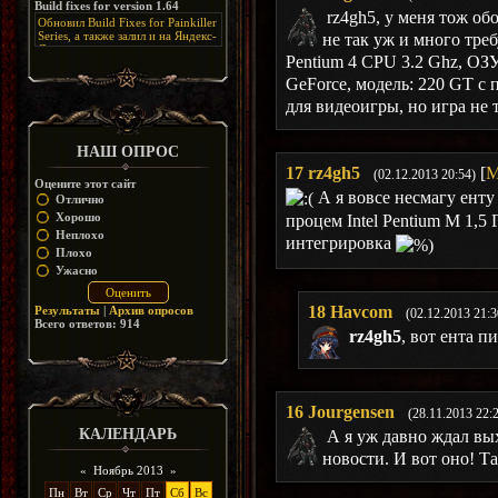
Build fixes for version 1.64
Resurrection, но настолько что не
дико отвлекает от обсуждения
rz4gh5, у меня тож обо
особо уже и узнаётся
Обновил Build Fixes for Painkiller
скринов.
Series, а также залил и на Яндекс-
не так уж и много треб
Диск
Pentium 4 CPU 3.2 Ghz, ОЗУ
https://disk.yandex.ru/d/_zvZekuO5FTd3Q
GeForce, модель: 220 GT с
для видеоигры, но игра не
НАШ ОПРОС
17
rz4gh5
[
М
(02.12.2013 20:54)
Оцените этот сайт
А я вовсе несмагу енту
Отлично
Хорошо
процем Intel Pentium M 1,5 
Неплохо
интегрировка
Плохо
Ужасно
18
Havcom
Результаты
|
Архив опросов
(02.12.2013 21:3
Всего ответов:
914
rz4gh5
, вот ента п
16
Jourgensen
(28.11.2013 22:
КАЛЕНДАРЬ
А я уж давно ждал вых
новости. И вот оно! Т
«
Ноябрь 2013
»
Пн
Вт
Ср
Чт
Пт
Сб
Вс