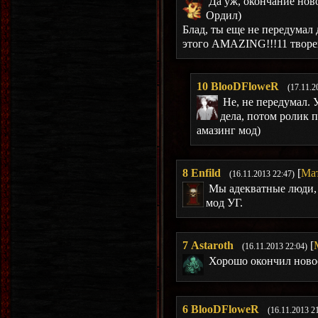
Да уж, окончание нов
Ордил)
Блад, ты еще не передумал
этого AMAZING!!!11 творе
10
BlooDFloweR
(17.11.2
Не, не передумал. 
дела, потом ролик п
амазинг мод)
8
Enfild
[
Ма
(16.11.2013 22:47)
Мы адекватные люди, 
мод УГ.
7
Astaroth
[
(16.11.2013 22:04)
Хорошо окончил ново
6
BlooDFloweR
(16.11.2013 2