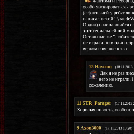
Фантома и Реборна,
особо маскироваться - в
(с фантазией у ребят яв
написал некий TyrandeWo
Ордил) начинавшийся сл
этот гениальнейший мод
Остальные же "любители
не играли ни в один но
верхом совершенства.
15
Havcom
(18.11.2013 
Дак я не раз пи
него не играли. 
сожалению.
11
STR_Paragor
(17.11.2013 
Хорошая новость, особенно
9
Axon3000
(17.11.2013 18:20)