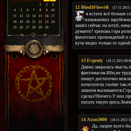
1
2
3
12
BlooDFloweR
(17.11.2013 
4
5
6
7
8
9
10
я кстати всё больше с
11
12
13
14
15
16
17
называемых зарубежны
18
19
20
21
22
23
24
зашёл сейчас на ютуб, нача
25
26
27
28
29
30
думаете? хренова гора роли
фанатских прохождений и н
куча видео только от одно
13
Evgeniy
(18.11.2013 00:0
Давно закралась мысль,ч
фантомасом.Ибо,не трудн
пишут достаточно вежлив
почитатели гнобят так,ч
ливнем выливаются.Стра
сделал?Ничего.У них пр
писать такую ересь.Знач
14
Axon3000
(18.11.2013 1
Да, скорее всего б