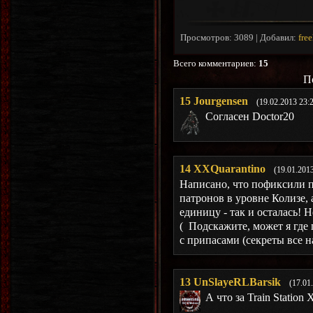
Просмотров
:
3089
|
Добавил
:
fre
Всего комментариев
:
15
П
15
Jourgensen
(19.02.2013 23:
Согласен Doctor20
14
XXQuarantino
(19.01.201
Написано, что пофиксили п
патронов в уровне Колизе, 
единицу - так и осталась! Н
( Подскажите, может я где
с припасами (секреты все 
13
UnSlayeRLBarsik
(17.01
А что за Train Station