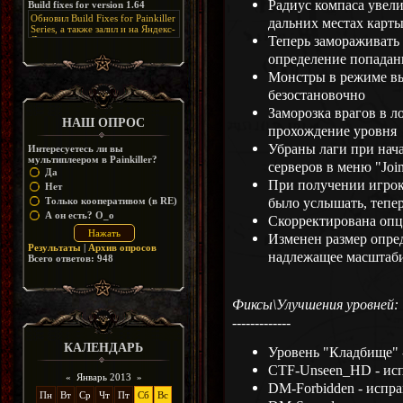
Радиус компаса увели
Build fixes for version 1.64
Resurrection, но настолько что не
дико отвлекает от обсуждения
особо уже и узнаётся
Обновил Build Fixes for Painkiller
дальних местах карт
скринов.
Series, а также залил и на Яндекс-
Теперь замораживать 
Диск
https://disk.yandex.ru/d/_zvZekuO5FTd3Q
определение попадан
Монстры в режиме вы
безостановочно
Заморозка врагов в л
НАШ ОПРОС
прохождение уровня
Убраны лаги при нач
Интересуетесь ли вы
мультиплеером в Painkiller?
серверов в меню "Joi
Да
При получении игрок
Нет
было услышать, тепер
Только кооперативом (в RE)
А он есть? O_o
Скорректирована опц
Изменен размер опре
Результаты
|
Архив опросов
надлежащее масштаб
Всего ответов:
948
Фиксы\Улучшения уровней:
-------------
КАЛЕНДАРЬ
Уровень "Кладбище" 
CTF-Unseen_HD - исп
«
Январь 2013
»
DM-Forbidden - испра
Пн
Вт
Ср
Чт
Пт
Сб
Вс