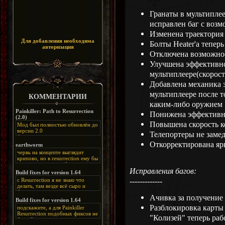
Гранаты в мультипле
исправлен баг с воз
Изменена траектория 
Для добавления необходима
Болты Heater'а тепер
авторизация
Отключена возможнос
Улучшена эффективно
мультиплеере(скорость
Добавлена механика 
мультиплеере после т
КОММЕНТАРИИ
каким-либо оружием
Painkiller: Path to Resurrection
Понижена эффективно
(2.0)
Повышена скорость ко
Мод был полностью обновлён до
версии 2.0
Телепортеры не заме
Альтернативная
ссылка:
https://disk.yandex.ru/d/bIj-
Откорректирована яр
earthworm
FzzDkRlC8Q
червь на концепте выглядит
крипово, но в resurrection ему бы
нашлось место, особенно в
Исправления багов:
каких-нибудь подземных
Build fixes for version 1.64
катакомбах. жаль, что половину
-------------
с Resurrection я не знаю что
задумок там вырезали, зато и
делать, там везде всё сыро и
рпгшности меньше. build fixes
баговано, от чего и заниматься
для 1.64 реально спасают,
Ачивка за получение 
этим не хочется, тут либо играть
Build fixes for version 1.64
спасибо что перезалили на
как есть или искать патчи для
Разблокировка карты 
яндекс. а вот в комментах на
подскажите, а для Painkiller
этого дополнения на moddb,
сайте у меня пару раз вылезала
Resurrection подобных фиксов не
либо же на крайняк играть мод
"Колизей" теперь раб
левая вставка
будет?
Atonement, там переделан
https://uzbekmelbet.com/ru/
и это