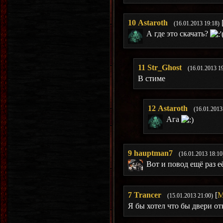
10
Astaroth
(16.01.2013 19:18)
А где это скачать?
11
Str_Ghost
(16.01.2013 1
В стиме
12
Astaroth
(16.01.2013
Ага
9
hauptman7
(16.01.2013 18:10
Вот и повод ещё раз е
7
Trancer
[
М
(15.01.2013 21:00)
Я бы хотел что бы двери о