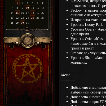
DM-Sacred, исправле
1
2
3
4
5
6
позволяют взять Сер
7
8
9
10
11
12
13
Factory - в начале у
14
15
16
17
18
19
20
ошибки с нахождение
21
22
23
24
25
26
27
Исправлена статисти
28
29
30
31
Уровень Loony Park -
Уровень Opera - убра
одно время
Уровень OrientalCast
некоторые баги в ко
гранат и ракет
Orphanage - улучшен
Уровень Shadowland 
коллизиях
Меню:
------------
Добавлено специально
выбранный сервер з
Добавлена кнопка "
Добавлена опция FO