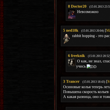
8
Doctor20
(15.01.2013 23:5
Невозможно
5
ned18k
[
М
(15.01.2013 20:04)
rabbit hopping - это р
6
freeknik
(15.01.2013 20:52
О как, не знал, сп
учись
3
Trancer
[
М
(15.01.2013 18:43)
Осиновые колья теперь ле
Повышена скорость кольев
А какая разница, оно и то