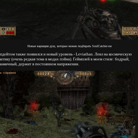
Новые вариации душ, которые можно подбирать SoulCatcher-ом
апдейтом также появился и новый уровень - Leviathan. Левл на космическую
атику (очень редкая тема в модах пэйна). Геймплей в моем стиле: бодрый,
намичный, держит в постоянном напряжении.