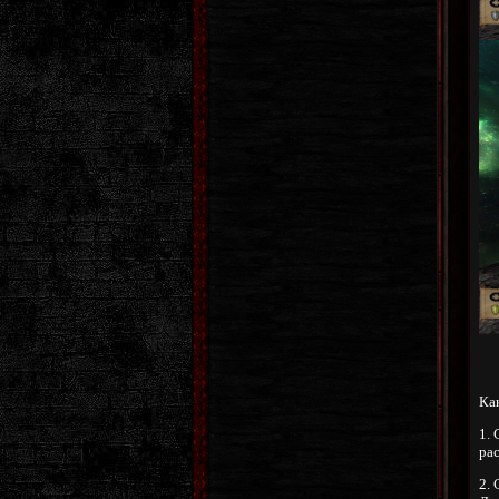
Как
1. 
рас
2.