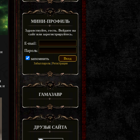
МИНИ-ПРОФИЛЬ
Здравствуйте, гость. Войдите на
сайт или зарегистрируйтесь.
E-mail:
Пароль:
 и
запомнить
Забыл пароль
|
Регистрация
и
к и
ГАМАЗАВР
ДРУЗЬЯ САЙТА