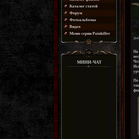
Каталог статей
Форум
Фотоальбомы
Видео
Меню серии Painkiller
Доб
На
не
Что
МИНИ-ЧАТ
Исп
ур
По
та
фи