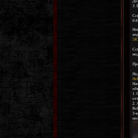
До
3. 
Сс
0.8
Hot
ап
5K
Сс
мо
Пр
Не
He
Нач
об
1.
отт
2. 
Rel
3-я
не