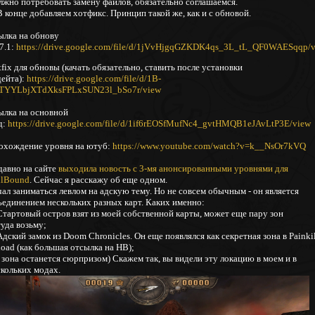
лжно потребовать замену файлов, обязательно соглашаемся.
В конце добавляем хотфикс. Принцип такой же, как и с обновой.
ылка на обнову
7.1:
https://drive.google.com/file/d/1jVvHjgqGZKDK4qs_3L_tL_QF0WAESqqp/
fix для обновы (качать обязательно, ставить после установки
дейта):
https://drive.google.com/file/d/1B-
TYYLbjXTdXksFPLxSUN23l_bSo7r/view
ылка на основной
д:
https://drive.google.com/file/d/1if6rEOSfMufNc4_gvtHMQB1eJAvLtP3E/view
охождение уровня на ютуб:
https://www.youtube.com/watch?v=k__NsOr7kVQ
давно на сайте
выходила новость с 3-мя анонсированными уровнями для
llBound
. Сейчас я расскажу об еще одном.
ал заниматься левлом на адскую тему. Но не совсем обычным - он является
ъединением нескольких разных карт. Каких именно:
 Стартовый остров взят из моей собственной карты, может еще пару зон
уда возьму;
Адский замок из Doom Chronicles. Он еще появлялся как секретная зона в Painkil
oad (как большая отсылка на HB);
 зона останется сюрпризом) Скажем так, вы видели эту локацию в моем и в
скольких модах.