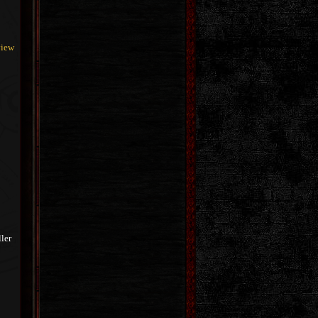
view
ler