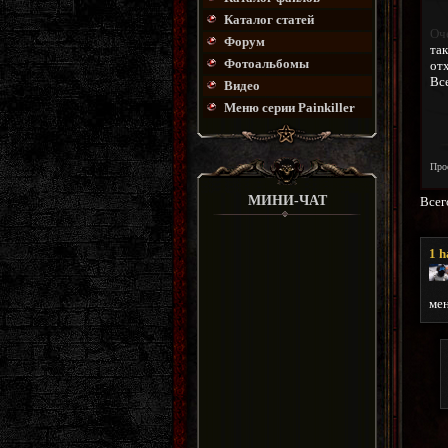
Каталог статей
Оч
Форум
так
Фотоальбомы
отх
Вс
Видео
Меню серии Painkiller
Про
МИНИ-ЧАТ
Всег
1
h
мен