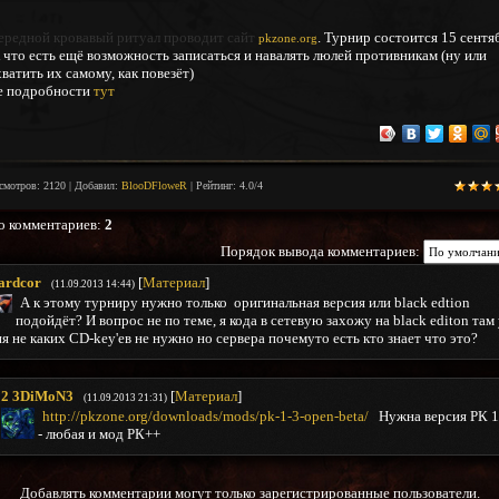
ередной кровавый ритуал проводит сайт
. Турнир состоится 15 сентя
pkzone.org
 что есть ещё возможность записаться и навалять люлей противникам (ну или
ватить их самому, как повезёт)
е подробности
тут
смотров
:
2120
|
Добавил
:
BlooDFloweR
|
Рейтинг
:
4.0
/
4
о комментариев
:
2
Порядок вывода комментариев:
ardcor
[
Материал
]
(11.09.2013 14:44)
А к этому турниру нужно только оригинальная версия или black edtion
подойдёт? И вопрос не по теме, я кода в сетевую захожу на black editon там
я не каких CD-key'ев не нужно но сервера почемуто есть кто знает что это?
2
3DiMoN3
[
Материал
]
(11.09.2013 21:31)
http://pkzone.org/downloads/mods/pk-1-3-open-beta/
Нужна версия РК 1
- любая и мод РК++
Добавлять комментарии могут только зарегистрированные пользователи.