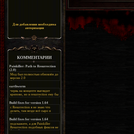
Для добавления необходима
авторизация
КОММЕНТАРИИ
Painkiller: Path to Resurrection
(2.0)
Мод был полностью обновлён до
версии 2.0
Альтернативная
ссылка:
https://disk.yandex.ru/d/bIj-
earthworm
FzzDkRlC8Q
червь на концепте выглядит
крипово, но в resurrection ему бы
нашлось место, особенно в
каких-нибудь подземных
Build fixes for version 1.64
катакомбах. жаль, что половину
с Resurrection я не знаю что
задумок там вырезали, зато и
делать, там везде всё сыро и
рпгшности меньше. build fixes
баговано, от чего и заниматься
для 1.64 реально спасают,
этим не хочется, тут либо играть
Build fixes for version 1.64
спасибо что перезалили на
как есть или искать патчи для
яндекс. а вот в комментах на
подскажите, а для Painkiller
этого дополнения на moddb,
сайте у меня пару раз вылезала
Resurrection подобных фиксов не
либо же на крайняк играть мод
левая вставка
будет?
Atonement, там переделан
https://uzbekmelbet.com/ru/
и это