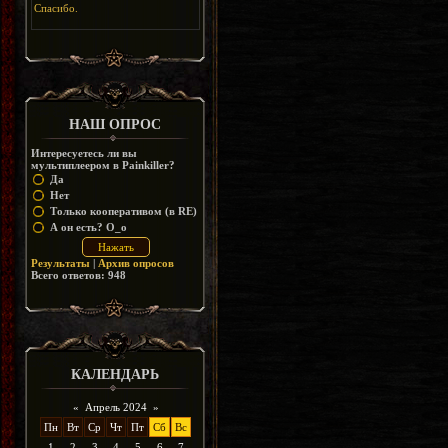
Спасибо.
НАШ ОПРОС
Интересуетесь ли вы
мультиплеером в Painkiller?
Да
Нет
Только кооперативом (в RE)
А он есть? O_o
Результаты
|
Архив опросов
Всего ответов:
948
КАЛЕНДАРЬ
«
Апрель 2024
»
Пн
Вт
Ср
Чт
Пт
Сб
Вс
1
2
3
4
5
6
7