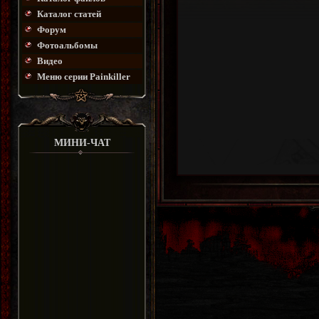
Каталог статей
Форум
Фотоальбомы
Видео
Меню серии Painkiller
МИНИ-ЧАТ