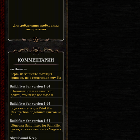
Для добавления необходима
авторизация
КОММЕНТАРИИ
earthworm
червь на концепте выглядит
крипово, но в resurrection ему бы
нашлось место, особенно в
каких-нибудь подземных
Build fixes for version 1.64
катакомбах. жаль, что половину
с Resurrection я не знаю что
задумок там вырезали, зато и
делать, там везде всё сыро и
рпгшности меньше. build fixes
баговано, от чего и заниматься
для 1.64 реально спасают,
этим не хочется, тут либо играть
Build fixes for version 1.64
спасибо что перезалили на
как есть или искать патчи для
яндекс. а вот в комментах на
подскажите, а для Painkiller
этого дополнения на moddb,
сайте у меня пару раз вылезала
Resurrection подобных фиксов не
либо же на крайняк играть мод
левая вставка
будет?
Atonement, там переделан
https://uzbekmelbet.com/ru/
и это
Build fixes for version 1.64
Resurrection, но настолько что не
дико отвлекает от обсуждения
особо уже и узнаётся
Обновил Build Fixes for Painkiller
скринов.
Series, а также залил и на Яндекс-
Диск
https://disk.yandex.ru/d/_zvZekuO5FTd3Q
Abyssbound Keep