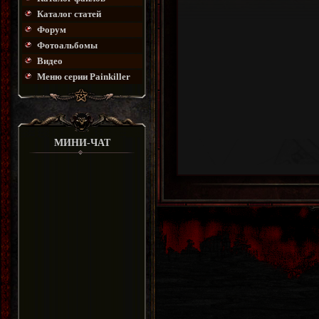
Каталог статей
Форум
Фотоальбомы
Видео
Меню серии Painkiller
МИНИ-ЧАТ