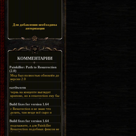
Для добавления необходима
авторизация
КОММЕНТАРИИ
Painkiller: Path to Resurrection
(2.0)
Мод был полностью обновлён до
версии 2.0
Альтернативная
ссылка:
https://disk.yandex.ru/d/bIj-
earthworm
FzzDkRlC8Q
червь на концепте выглядит
крипово, но в resurrection ему бы
нашлось место, особенно в
каких-нибудь подземных
Build fixes for version 1.64
катакомбах. жаль, что половину
с Resurrection я не знаю что
задумок там вырезали, зато и
делать, там везде всё сыро и
рпгшности меньше. build fixes
баговано, от чего и заниматься
для 1.64 реально спасают,
этим не хочется, тут либо играть
Build fixes for version 1.64
спасибо что перезалили на
как есть или искать патчи для
яндекс. а вот в комментах на
подскажите, а для Painkiller
этого дополнения на moddb,
сайте у меня пару раз вылезала
Resurrection подобных фиксов не
либо же на крайняк играть мод
левая вставка
будет?
Atonement, там переделан
https://uzbekmelbet.com/ru/
и это