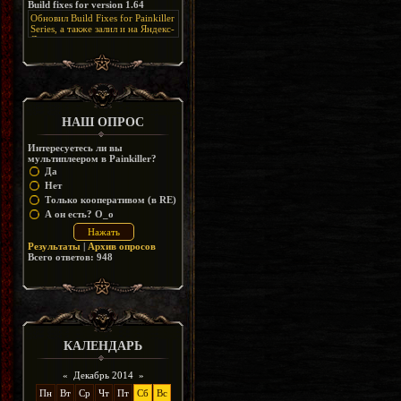
Build fixes for version 1.64
Resurrection, но настолько что не
дико отвлекает от обсуждения
особо уже и узнаётся
Обновил Build Fixes for Painkiller
скринов.
Series, а также залил и на Яндекс-
Диск
https://disk.yandex.ru/d/_zvZekuO5FTd3Q
НАШ ОПРОС
Интересуетесь ли вы
мультиплеером в Painkiller?
Да
Нет
Только кооперативом (в RE)
А он есть? O_o
Результаты
|
Архив опросов
Всего ответов:
948
КАЛЕНДАРЬ
«
Декабрь 2014
»
Пн
Вт
Ср
Чт
Пт
Сб
Вс