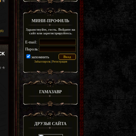
МИНИ-ПРОФИЛЬ
Здравствуйте, гость. Войдите на
(6)
сайт или зарегистрируйтесь.
E-mail:
Пароль:
CK
запомнить
Забыл пароль
|
Регистрация
ГАМАЗАВР
ДРУЗЬЯ САЙТА