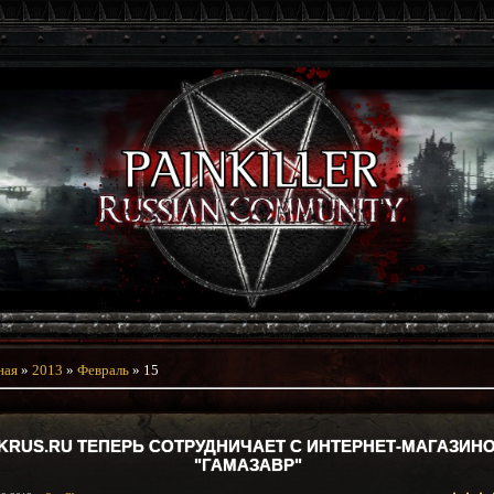
ная
»
2013
»
Февраль
»
15
KRUS.RU ТЕПЕРЬ СОТРУДНИЧАЕТ С ИНТЕРНЕТ-МАГАЗИН
"ГАМАЗАВР"