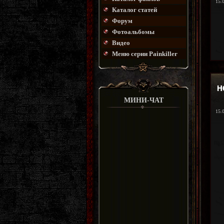
15.
Каталог статей
Форум
Фотоальбомы
Видео
Меню серии Painkiller
Н
МИНИ-ЧАТ
15.