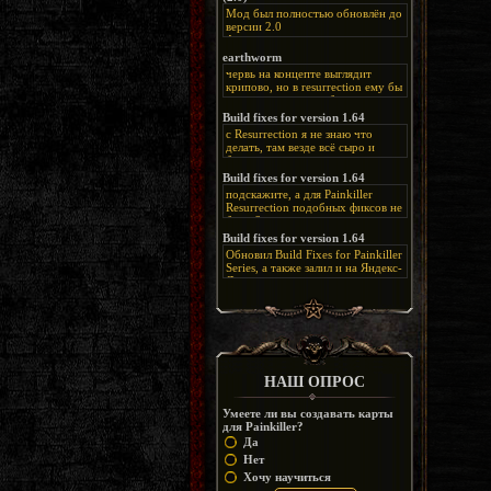
Мод был полностью обновлён до
версии 2.0
Альтернативная
ссылка:
https://disk.yandex.ru/d/bIj-
earthworm
FzzDkRlC8Q
червь на концепте выглядит
крипово, но в resurrection ему бы
нашлось место, особенно в
каких-нибудь подземных
Build fixes for version 1.64
катакомбах. жаль, что половину
с Resurrection я не знаю что
задумок там вырезали, зато и
делать, там везде всё сыро и
рпгшности меньше. build fixes
баговано, от чего и заниматься
для 1.64 реально спасают,
этим не хочется, тут либо играть
Build fixes for version 1.64
спасибо что перезалили на
как есть или искать патчи для
яндекс. а вот в комментах на
подскажите, а для Painkiller
этого дополнения на moddb,
сайте у меня пару раз вылезала
Resurrection подобных фиксов не
либо же на крайняк играть мод
левая вставка
будет?
Atonement, там переделан
https://uzbekmelbet.com/ru/
и это
Build fixes for version 1.64
Resurrection, но настолько что не
дико отвлекает от обсуждения
особо уже и узнаётся
Обновил Build Fixes for Painkiller
скринов.
Series, а также залил и на Яндекс-
Диск
https://disk.yandex.ru/d/_zvZekuO5FTd3Q
НАШ ОПРОС
Умеете ли вы создавать карты
для Painkiller?
Да
Нет
Хочу научиться