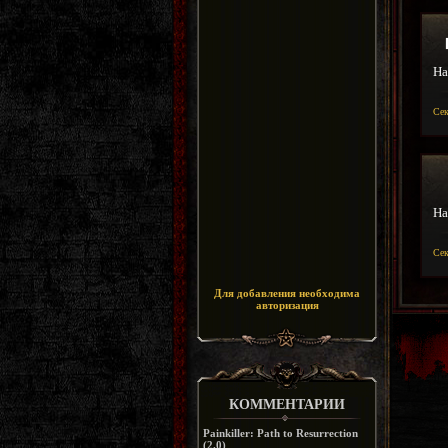
На
Се
На
Се
Для добавления необходима
авторизация
КОММЕНТАРИИ
Painkiller: Path to Resurrection
(2.0)