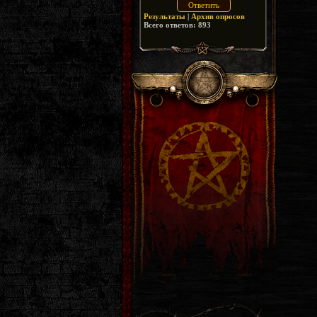
Результаты
|
Архив опросов
Всего ответов:
893