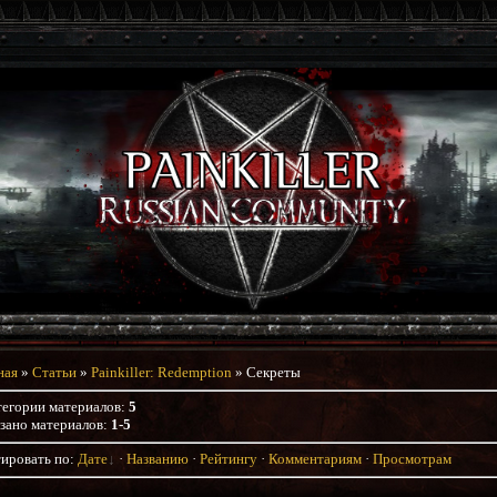
ная
»
Статьи
»
Painkiller: Redemption
» Секреты
тегории материалов
:
5
зано материалов
:
1-5
ировать по
:
Дате
·
Названию
·
Рейтингу
·
Комментариям
·
Просмотрам