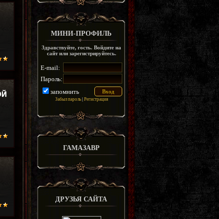
МИНИ-ПРОФИЛЬ
Здравствуйте, гость. Войдите на
сайт или зарегистрируйтесь.
E-mail:
Пароль:
запомнить
ОЙ
Забыл пароль
|
Регистрация
ГАМАЗАВР
ДРУЗЬЯ САЙТА