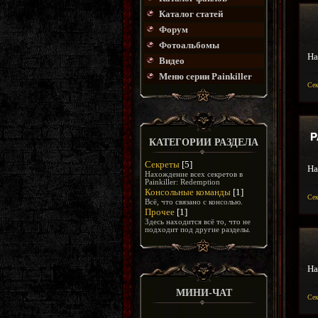
Каталог статей
Форум
Фотоальбомы
На
Видео
Меню серии Painkiller
Се
P
КАТЕГОРИИ РАЗДЕЛА
Секреты
[5]
На
Нахождение всех секретов в
Painkiller: Redemption
Консольные команды
[1]
Се
Всё, что связано с консолью.
Прочее
[1]
Здесь находится всё то, что не
подходит под другие разделы.
На
МИНИ-ЧАТ
Се