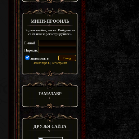
МИНИ-ПРОФИЛЬ
Здравствуйте, гость. Войдите на
сайт или зарегистрируйтесь.
E-mail:
Пароль:
запомнить
Забыл пароль
|
Регистрация
ГАМАЗАВР
ДРУЗЬЯ САЙТА