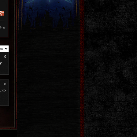
0
у
0
, но
.