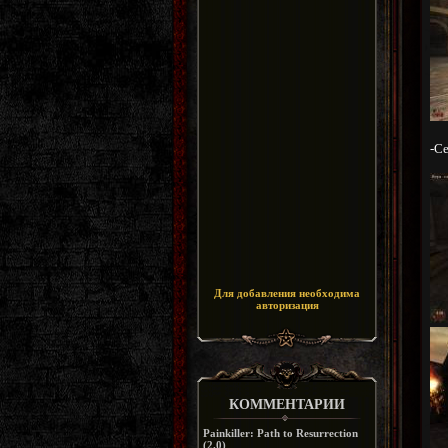
-Се
Для добавления необходима
авторизация
КОММЕНТАРИИ
Painkiller: Path to Resurrection
(2.0)