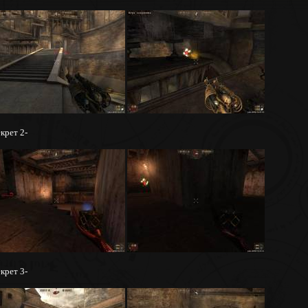
крет 2-
крет 3-