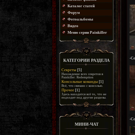
Каталог статей
Форум
Фотоальбомы
Видео
Меню серии Painkiller
-Се
КАТЕГОРИИ РАЗДЕЛА
Секреты
[5]
Нахождение всех секретов в
Painkiller: Redemption
Консольные команды
[1]
Всё, что связано с консолью.
Прочее
[1]
Здесь находится всё то, что не
подходит под другие разделы.
-Се
МИНИ-ЧАТ