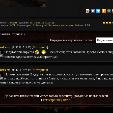
егория
:
Секреты
|
Добавил
:
Str_Ghost
(26.07.2011)
смотров
:
4478
|
Комментарии
:
2
|
Теги
:
painkiller redemption секреты
|
Рейтинг
:
3.0
/
2
о комментариев
:
2
Порядок вывода комментариев:
usFeex
[
Материал
]
(21.12.2017 13:35)
Обругал так обругал
. Насчёт секретов согласен.Просто имею в вид
из всего аддона,этот самый приятный.
usFeex
[
Материал
]
(19.12.2017 22:44)
Почему все такие 2 аддона ругают, хоть сюжета тут такового и не принесли
зато как экшёново то толпами убивать, и секреты тут отличные, 4 порадовал
вни и секреты то аккуратно сделаны.
Добавлять комментарии могут только зарегистрированные пользователи.
[
Регистрация
|
Вход
]