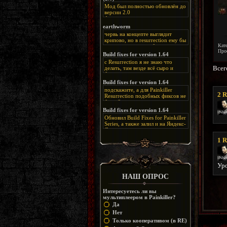
Мод был полностью обновлён до
версии 2.0
Альтернативная
ссылка:
https://disk.yandex.ru/d/bIj-
earthworm
FzzDkRlC8Q
червь на концепте выглядит
крипово, но в resurrection ему бы
Кат
нашлось место, особенно в
Про
каких-нибудь подземных
Build fixes for version 1.64
катакомбах. жаль, что половину
с Resurrection я не знаю что
задумок там вырезали, зато и
Всег
делать, там везде всё сыро и
рпгшности меньше. build fixes
баговано, от чего и заниматься
для 1.64 реально спасают,
этим не хочется, тут либо играть
Build fixes for version 1.64
спасибо что перезалили на
как есть или искать патчи для
яндекс. а вот в комментах на
подскажите, а для Painkiller
этого дополнения на moddb,
2
R
сайте у меня пару раз вылезала
Resurrection подобных фиксов не
либо же на крайняк играть мод
левая вставка
будет?
Atonement, там переделан
https://uzbekmelbet.com/ru/
и это
Build fixes for version 1.64
Resurrection, но настолько что не
дико отвлекает от обсуждения
особо уже и узнаётся
Обновил Build Fixes for Painkiller
скринов.
Series, а также залил и на Яндекс-
Диск
https://disk.yandex.ru/d/_zvZekuO5FTd3Q
1
R
Уро
НАШ ОПРОС
Интересуетесь ли вы
мультиплеером в Painkiller?
Да
Нет
Только кооперативом (в RE)