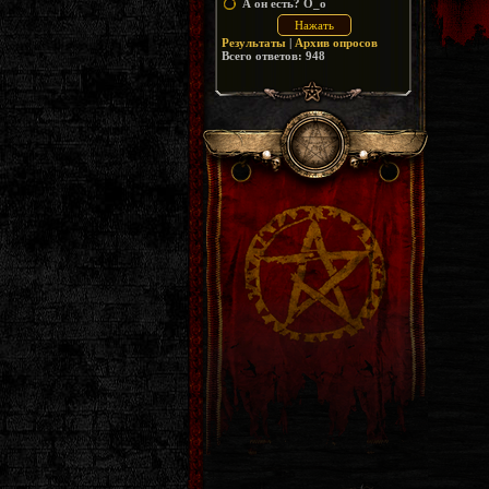
А он есть? O_o
Результаты
|
Архив опросов
Всего ответов:
948