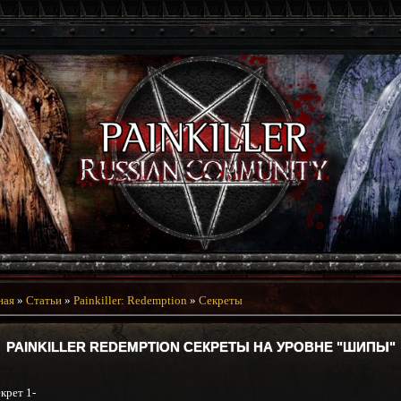
ная
»
Статьи
»
Painkiller: Redemption
»
Секреты
PAINKILLER REDEMPTION СЕКРЕТЫ НА УРОВНЕ "ШИПЫ"
крет 1-