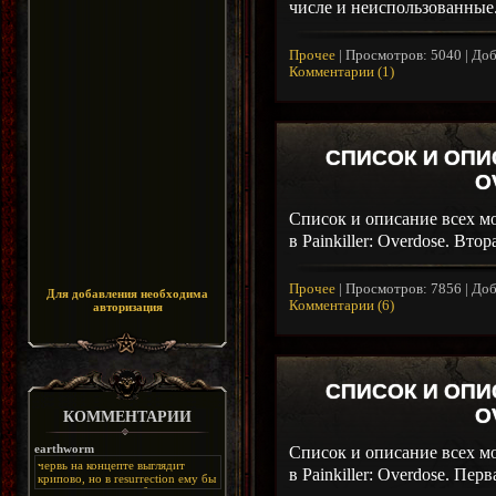
числе и неиспользованные.
Прочее
|
Просмотров:
5040
|
Доб
Комментарии (1)
СПИСОК И ОПИ
O
Список и описание всех мо
в Painkiller: Overdose. Втор
Прочее
|
Просмотров:
7856
|
Доб
Для добавления необходима
Комментарии (6)
авторизация
СПИСОК И ОПИ
O
КОММЕНТАРИИ
Список и описание всех мо
earthworm
червь на концепте выглядит
в Painkiller: Overdose. Перв
крипово, но в resurrection ему бы
нашлось место, особенно в