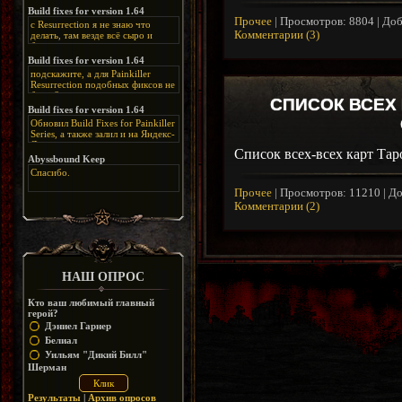
каких-нибудь подземных
Build fixes for version 1.64
катакомбах. жаль, что половину
Прочее
|
Просмотров:
8804
|
Доб
с Resurrection я не знаю что
задумок там вырезали, зато и
Комментарии (3)
делать, там везде всё сыро и
рпгшности меньше. build fixes
баговано, от чего и заниматься
для 1.64 реально спасают,
этим не хочется, тут либо играть
Build fixes for version 1.64
спасибо что перезалили на
как есть или искать патчи для
яндекс. а вот в комментах на
подскажите, а для Painkiller
этого дополнения на moddb,
сайте у меня пару раз вылезала
Resurrection подобных фиксов не
либо же на крайняк играть мод
левая вставка
будет?
Atonement, там переделан
СПИСОК ВСЕХ 
https://uzbekmelbet.com/ru/
и это
Build fixes for version 1.64
Resurrection, но настолько что не
дико отвлекает от обсуждения
особо уже и узнаётся
Обновил Build Fixes for Painkiller
скринов.
Series, а также залил и на Яндекс-
Диск
Список всех-всех карт Таро 
https://disk.yandex.ru/d/_zvZekuO5FTd3Q
Abyssbound Keep
Спасибо.
Прочее
|
Просмотров:
11210
|
До
Комментарии (2)
НАШ ОПРОС
Кто ваш любимый главный
герой?
Дэниел Гарнер
Белиал
Уильям "Дикий Билл"
Шерман
Результаты
|
Архив опросов