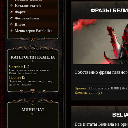
Каталог статей
ФРАЗЫ БЕЛИ
Форум
Фотоальбомы
Видео
Меню серии Painkiller
КАТЕГОРИИ РАЗДЕЛА
Секреты
[12]
Нахождение всех секретов в
Собственно фразы главног
Painkiller: Overdose
Прочее
[5]
Здесь то, что не подходит под
другие разделы
Прочее
|
Просмотров:
8388
|
Доб
Комментарии (2)
МИНИ-ЧАТ
BELIA
Все цитаты Белиала из ор