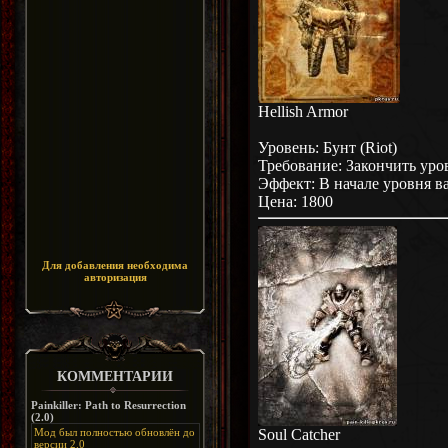
Hellish Armor
Уровень: Бунт (Riot)
Требование: Закончить уро
Эффект: В начале уровня в
Цена: 1800
Для добавления необходима
авторизация
КОММЕНТАРИИ
Painkiller: Path to Resurrection
(2.0)
Soul Catcher
Мод был полностью обновлён до
версии 2.0