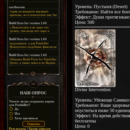
Альтернативная
Уровень: Пустыня (Desert)
ссылка:
https://disk.yandex.ru/d/bIj-
earthworm
FzzDkRlC8Q
Требование: Найти все бо
червь на концепте выглядит
крипово, но в resurrection ему бы
Эффект: Души притягивают
нашлось место, особенно в
Цена: 500
каких-нибудь подземных
Build fixes for version 1.64
катакомбах. жаль, что половину
с Resurrection я не знаю что
задумок там вырезали, зато и
делать, там везде всё сыро и
рпгшности меньше. build fixes
баговано, от чего и заниматься
для 1.64 реально спасают,
этим не хочется, тут либо играть
Build fixes for version 1.64
спасибо что перезалили на
как есть или искать патчи для
яндекс. а вот в комментах на
подскажите, а для Painkiller
этого дополнения на moddb,
сайте у меня пару раз вылезала
Resurrection подобных фиксов не
либо же на крайняк играть мод
левая вставка
будет?
Atonement, там переделан
https://uzbekmelbet.com/ru/
и это
Build fixes for version 1.64
Resurrection, но настолько что не
дико отвлекает от обсуждения
особо уже и узнаётся
Обновил Build Fixes for Painkiller
скринов.
Series, а также залил и на Яндекс-
Диск
https://disk.yandex.ru/d/_zvZekuO5FTd3Q
Divine Intervention
НАШ ОПРОС
Уровень: Убежище Саммаэля
Умеете ли вы создавать карты
Требование: Ваше здоровье
для Painkiller?
Да
опуститься ниже 50 едини
Нет
Эффект: На время действия
Хочу научиться
бесплатны
Цена: 0
Результаты
|
Архив опросов