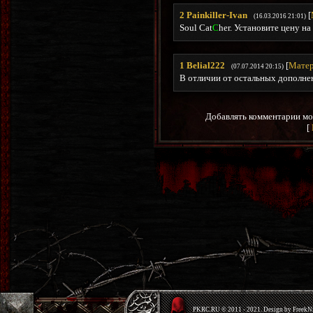
2
Painkiller-Ivan
[
(16.03.2016 21:01)
Soul Cat
C
her. Установите цену на
1
Belial222
[
Матер
(07.07.2014 20:15)
В отличии от остальных дополне
Добавлять комментарии мо
[
PKRС.RU © 2011 - 2021. Design by Freek