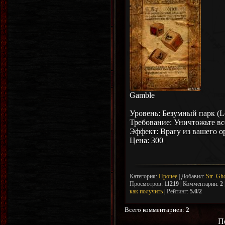
Gamble
Уровень: Безумный парк (L
Требование: Уничтожьте вс
Эффект: Врагу из вашего 
Цена: 300
Категория
:
Прочее
|
Добавил
:
Str_Gh
Просмотров
:
11219
|
Комментарии
:
2
как получить
|
Рейтинг
:
5.0
/
2
Всего комментариев
:
2
П