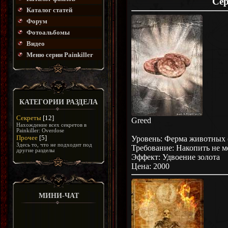
Се
Каталог статей
Форум
Фотоальбомы
Видео
Меню серии Painkiller
КАТЕГОРИИ РАЗДЕЛА
Секреты
[12]
Greed
Нахождение всех секретов в
Painkiller: Overdose
Прочее
[5]
Уровень: Ферма животных 
Здесь то, что не подходит под
Требование: Накопить не м
другие разделы
Эффект: Удвоение золота
Цена: 2000
МИНИ-ЧАТ