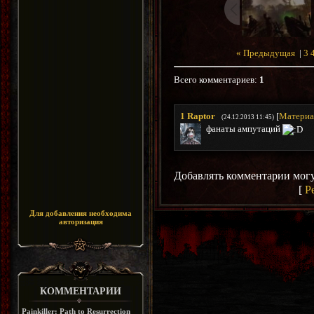
« Предыдущая
|
3
Всего комментариев
:
1
1
Raptor
[
Материа
(24.12.2013 11:45)
фанаты ампутаций
Добавлять комментарии могу
[
Р
Для добавления необходима
авторизация
КОММЕНТАРИИ
Painkiller: Path to Resurrection