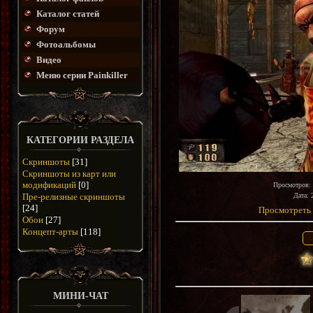
Каталог статей
Форум
Фотоальбомы
Видео
Меню серии Painkiller
КАТЕГОРИИ РАЗДЕЛА
Скриншоты
[31]
Скриншоты из карт или
модификаций
[0]
Просмотров
:
Пре-релизные скриншоты
Дата
: 
[24]
Просмотреть 
Обои
[27]
Концепт-арты
[118]
МИНИ-ЧАТ