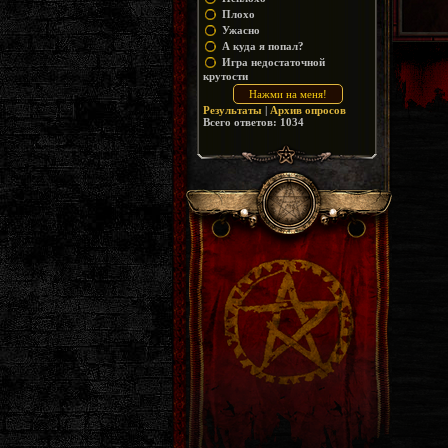
Плохо
Ужасно
А куда я попал?
Игра недостаточной
крутости
Результаты
|
Архив опросов
Всего ответов:
1034