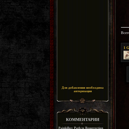
Всег
1
G
Для добавления необходима
авторизация
КОММЕНТАРИИ
Painkiller: Path to Resurrection