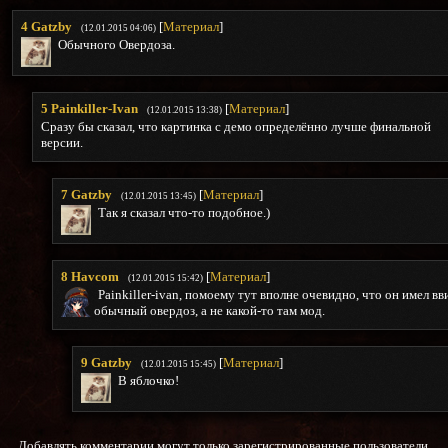
4
Gatzby
[
Материал
]
(12.01.2015 04:06)
Обычного Овердоза.
5
Painkiller-Ivan
[
Материал
]
(12.01.2015 13:38)
Сразу бы сказал, что картинка с демо определённо лучше финальной
версии.
7
Gatzby
[
Материал
]
(12.01.2015 13:45)
Так я сказал что-то подобное.)
8
Havcom
[
Материал
]
(12.01.2015 15:42)
Painkiller-ivan, помоему тут вполне очевидно, что он имел вв
обычный овердоз, а не какой-то там мод.
9
Gatzby
[
Материал
]
(12.01.2015 15:45)
В яблочко!
Добавлять комментарии могут только зарегистрированные пользователи.