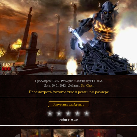
Просмотров
: 6335 |
Размеры
: 1600x1000px/143.0Kb
Дата
: 20.01.2012 |
Добавил
:
Str_Ghost
Просмотреть фотографию в реальном размере
Рейтинг
:
0.0
/
0