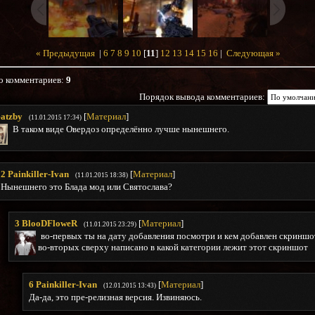
« Предыдущая
|
6
7
8
9
10
[
11
]
12
13
14
15
16
|
Следующая »
о комментариев
:
9
Порядок вывода комментариев:
atzby
[
Материал
]
(11.01.2015 17:34)
В таком виде Овердоз определённо лучше нынешнего.
2
Painkiller-Ivan
[
Материал
]
(11.01.2015 18:38)
Нынешнего это Блада мод или Святослава?
3
BlooDFloweR
[
Материал
]
(11.01.2015 23:29)
во-первых ты на дату добавления посмотри и кем добавлен скриншот
во-вторых сверху написано в какой категории лежит этот скриншот
6
Painkiller-Ivan
[
Материал
]
(12.01.2015 13:43)
Да-да, это пре-релизная версия. Извиняюсь.