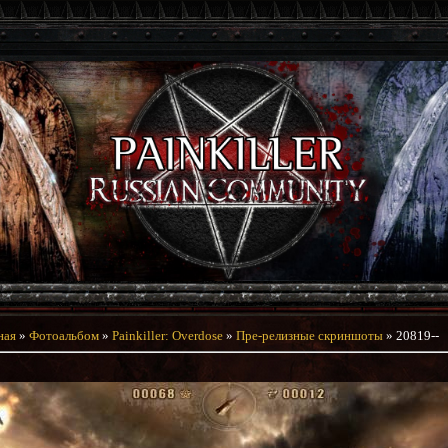
ная
»
Фотоальбом
»
Painkiller: Overdose
»
Пре-релизные скриншоты
» 20819--