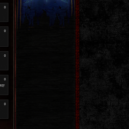
0
0
0
0
иду
0