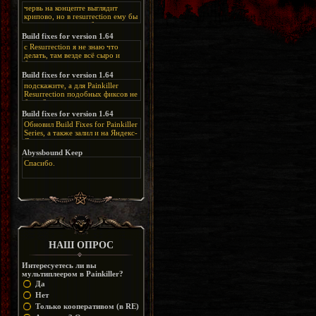
червь на концепте выглядит
крипово, но в resurrection ему бы
нашлось место, особенно в
каких-нибудь подземных
Build fixes for version 1.64
катакомбах. жаль, что половину
с Resurrection я не знаю что
задумок там вырезали, зато и
делать, там везде всё сыро и
рпгшности меньше. build fixes
баговано, от чего и заниматься
для 1.64 реально спасают,
этим не хочется, тут либо играть
Build fixes for version 1.64
спасибо что перезалили на
как есть или искать патчи для
яндекс. а вот в комментах на
подскажите, а для Painkiller
этого дополнения на moddb,
сайте у меня пару раз вылезала
Resurrection подобных фиксов не
либо же на крайняк играть мод
левая вставка
будет?
Atonement, там переделан
https://uzbekmelbet.com/ru/
и это
Build fixes for version 1.64
Resurrection, но настолько что не
дико отвлекает от обсуждения
особо уже и узнаётся
Обновил Build Fixes for Painkiller
скринов.
Series, а также залил и на Яндекс-
Диск
https://disk.yandex.ru/d/_zvZekuO5FTd3Q
Abyssbound Keep
Спасибо.
НАШ ОПРОС
Интересуетесь ли вы
мультиплеером в Painkiller?
Да
Нет
Только кооперативом (в RE)