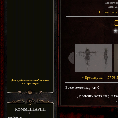
Просмотро
Дата
: 25
Просмотреть 
« Предыдущая
|
57
58
Для добавления необходима
авторизация
Всего комментариев
:
0
Добавлять комментарии мо
[
КОММЕНТАРИИ
earthworm