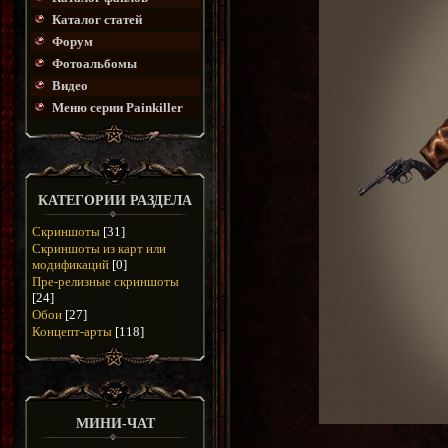
Каталог статей
Форум
Фотоальбомы
Видео
Меню серии Painkiller
КАТЕГОРИИ РАЗДЕЛА
Скриншоты
[31]
Скриншоты из карт или
модификаций
[0]
Пре-релизные скриншоты
[24]
Обои
[27]
Концепт-арты
[118]
МИНИ-ЧАТ