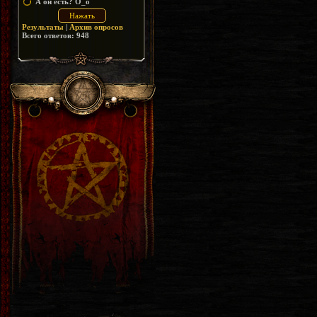
А он есть? O_o
Результаты
|
Архив опросов
Всего ответов:
948