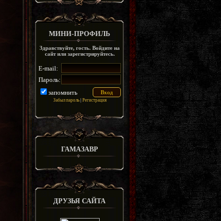
МИНИ-ПРОФИЛЬ
Здравствуйте, гость. Войдите на
сайт или зарегистрируйтесь.
E-mail:
Пароль:
запомнить
Забыл пароль
|
Регистрация
ГАМАЗАВР
ДРУЗЬЯ САЙТА