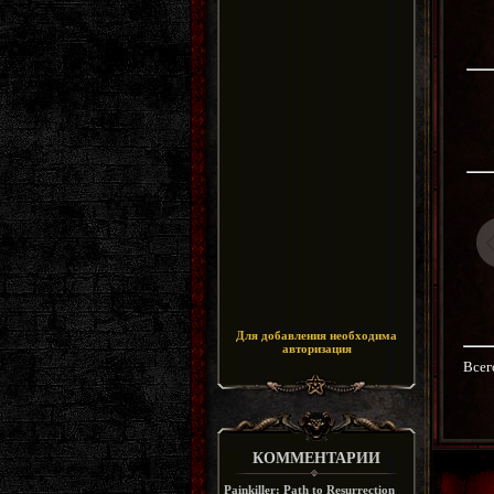
Для добавления необходима
авторизация
Всег
КОММЕНТАРИИ
Painkiller: Path to Resurrection