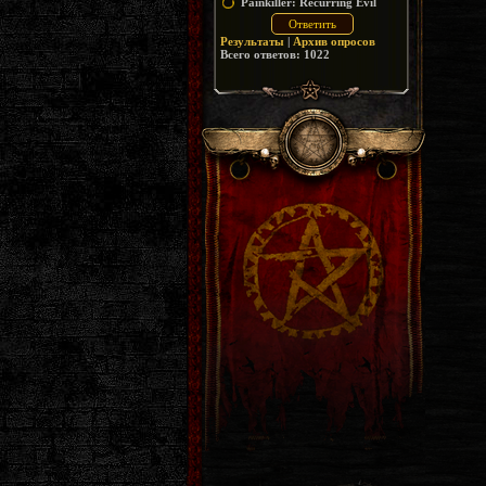
Painkiller: Recurring Evil
Результаты
|
Архив опросов
Всего ответов:
1022