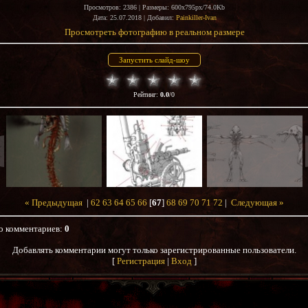
Просмотров
: 2386 |
Размеры
: 600x795px/74.0Kb
Дата
: 25.07.2018 |
Добавил
:
Painkiller-Ivan
Просмотреть фотографию в реальном размере
Рейтинг
:
0.0
/
0
« Предыдущая
|
62
63
64
65
66
[
67
]
68
69
70
71
72
|
Следующая »
о комментариев
:
0
Добавлять комментарии могут только зарегистрированные пользователи.
[
Регистрация
|
Вход
]