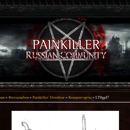
ная
»
Фотоальбом
»
Painkiller: Overdose
»
Концепт-арты
» LT9gpI7