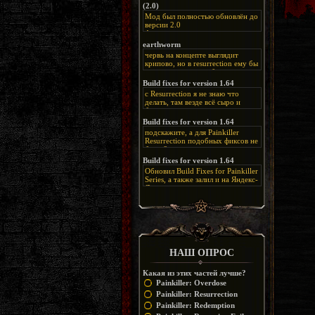
(2.0)
Мод был полностью обновлён до
версии 2.0
Альтернативная
ссылка:
https://disk.yandex.ru/d/bIj-
earthworm
FzzDkRlC8Q
червь на концепте выглядит
крипово, но в resurrection ему бы
нашлось место, особенно в
каких-нибудь подземных
Build fixes for version 1.64
катакомбах. жаль, что половину
с Resurrection я не знаю что
задумок там вырезали, зато и
делать, там везде всё сыро и
рпгшности меньше. build fixes
баговано, от чего и заниматься
для 1.64 реально спасают,
этим не хочется, тут либо играть
Build fixes for version 1.64
спасибо что перезалили на
как есть или искать патчи для
яндекс. а вот в комментах на
подскажите, а для Painkiller
этого дополнения на moddb,
сайте у меня пару раз вылезала
Resurrection подобных фиксов не
либо же на крайняк играть мод
левая вставка
будет?
Atonement, там переделан
https://uzbekmelbet.com/ru/
и это
Build fixes for version 1.64
Resurrection, но настолько что не
дико отвлекает от обсуждения
особо уже и узнаётся
Обновил Build Fixes for Painkiller
скринов.
Series, а также залил и на Яндекс-
Диск
https://disk.yandex.ru/d/_zvZekuO5FTd3Q
НАШ ОПРОС
Какая из этих частей лучше?
Painkiller: Overdose
Painkiller: Resurrection
Painkiller: Redemption