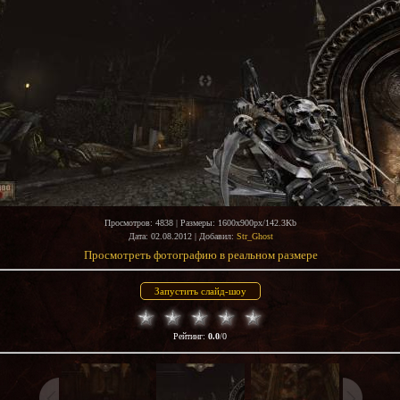
Просмотров
: 4838 |
Размеры
: 1600x900px/142.3Kb
Дата
: 02.08.2012 |
Добавил
:
Str_Ghost
Просмотреть фотографию в реальном размере
Рейтинг
:
0.0
/
0