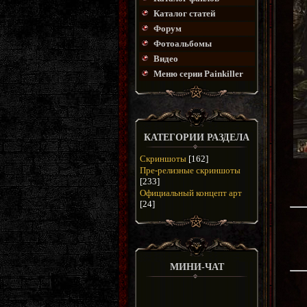
Каталог статей
Форум
Фотоальбомы
Видео
Меню серии Painkiller
КАТЕГОРИИ РАЗДЕЛА
Скриншоты
[162]
Пре-релизные скриншоты
[233]
Официальный концепт арт
[24]
МИНИ-ЧАТ