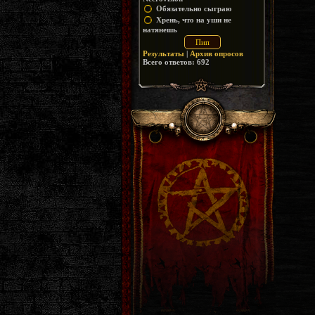
Обязательно сыграю
Хрень, что на уши не
натянешь
Результаты
|
Архив опросов
Всего ответов:
692