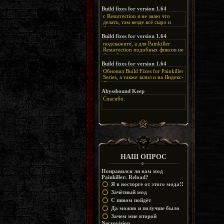
нашлось место, особенно в
каких-нибудь подземных
Build fixes for version 1.64
катакомбах. жаль, что половину
с Resurrection я не знаю что
задумок там вырезали, зато и
делать, там везде всё сыро и
рпгшности меньше. build fixes
баговано, от чего и заниматься
для 1.64 реально спасают,
этим не хочется, тут либо играть
Build fixes for version 1.64
спасибо что перезалили на
как есть или искать патчи для
яндекс. а вот в комментах на
подскажите, а для Painkiller
этого дополнения на moddb,
сайте у меня пару раз вылезала
Resurrection подобных фиксов не
либо же на крайняк играть мод
левая вставка
будет?
Atonement, там переделан
https://uzbekmelbet.com/ru/
и это
Build fixes for version 1.64
Resurrection, но настолько что не
дико отвлекает от обсуждения
особо уже и узнаётся
Обновил Build Fixes for Painkiller
скринов.
Series, а также залил и на Яндекс-
Диск
https://disk.yandex.ru/d/_zvZekuO5FTd3Q
Abyssbound Keep
Спасибо.
НАШ ОПРОС
Понравился ли вам мод
Painkiller: Reload?
Я в восторге от этого мода!!
Зачётный мод
С пивом пойдёт
Да можно и получше было
Зачем мне второй
Necrovision