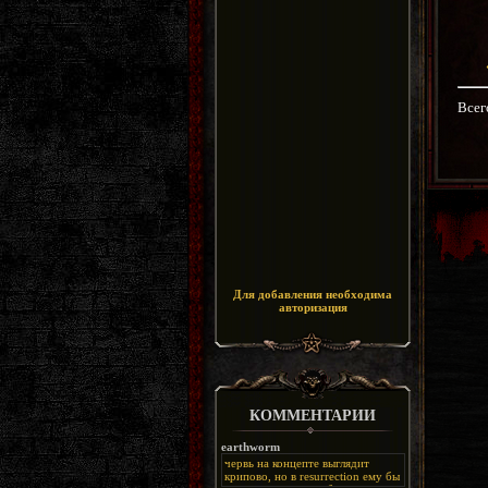
Всег
Для добавления необходима
авторизация
КОММЕНТАРИИ
earthworm
червь на концепте выглядит
крипово, но в resurrection ему бы