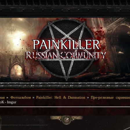
ная
»
Фотоальбом
»
Painkiller: Hell & Damnation
»
Пре-релизные скринш
K - Imgur