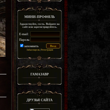
МИНИ-ПРОФИЛЬ
Здравствуйте, гость. Войдите на
сайт или зарегистрируйтесь.
E-mail:
Пароль:
запомнить
Забыл пароль
|
Регистрация
ГАМАЗАВР
ДРУЗЬЯ САЙТА