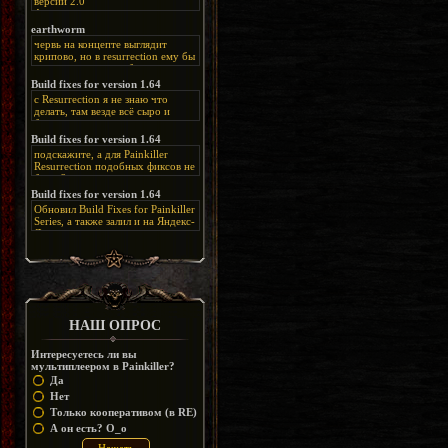
версии 2.0
Альтернативная
ссылка:
https://disk.yandex.ru/d/bIj-
earthworm
FzzDkRlC8Q
червь на концепте выглядит
крипово, но в resurrection ему бы
нашлось место, особенно в
каких-нибудь подземных
Build fixes for version 1.64
катакомбах. жаль, что половину
с Resurrection я не знаю что
задумок там вырезали, зато и
делать, там везде всё сыро и
рпгшности меньше. build fixes
баговано, от чего и заниматься
для 1.64 реально спасают,
этим не хочется, тут либо играть
Build fixes for version 1.64
спасибо что перезалили на
как есть или искать патчи для
яндекс. а вот в комментах на
подскажите, а для Painkiller
этого дополнения на moddb,
сайте у меня пару раз вылезала
Resurrection подобных фиксов не
либо же на крайняк играть мод
левая вставка
будет?
Atonement, там переделан
https://uzbekmelbet.com/ru/
и это
Build fixes for version 1.64
Resurrection, но настолько что не
дико отвлекает от обсуждения
особо уже и узнаётся
Обновил Build Fixes for Painkiller
скринов.
Series, а также залил и на Яндекс-
Диск
https://disk.yandex.ru/d/_zvZekuO5FTd3Q
НАШ ОПРОС
Интересуетесь ли вы
мультиплеером в Painkiller?
Да
Нет
Только кооперативом (в RE)
А он есть? O_o