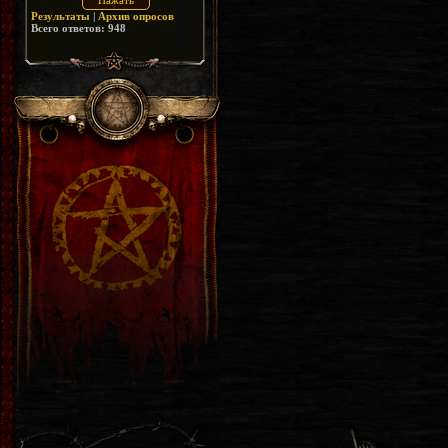
Результаты
|
Архив опросов
Всего ответов:
948