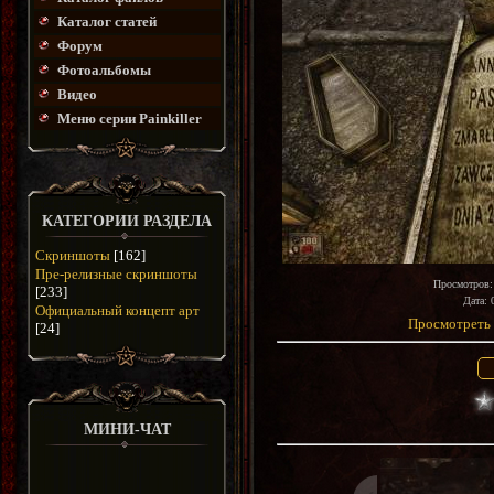
Каталог статей
Форум
Фотоальбомы
Видео
Меню серии Painkiller
КАТЕГОРИИ РАЗДЕЛА
Скриншоты
[162]
Пре-релизные скриншоты
Просмотров
[233]
Дата
: 
Официальный концепт арт
Просмотреть 
[24]
МИНИ-ЧАТ