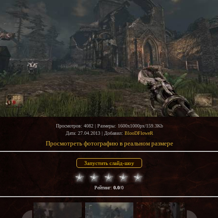
Просмотров
: 4082 |
Размеры
: 1600x1000px/159.3Kb
Дата
: 27.04.2013 |
Добавил
:
BlooDFloweR
Просмотреть фотографию в реальном размере
Рейтинг
:
0.0
/
0