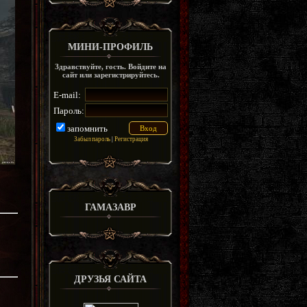
МИНИ-ПРОФИЛЬ
Здравствуйте, гость. Войдите на
сайт или зарегистрируйтесь.
E-mail:
Пароль:
запомнить
Забыл пароль
|
Регистрация
ГАМАЗАВР
ДРУЗЬЯ САЙТА