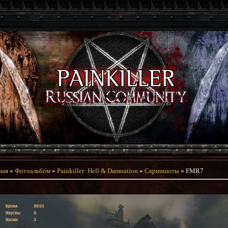
ная
»
Фотоальбом
»
Painkiller: Hell & Damnation
»
Скриншоты
» FMR7