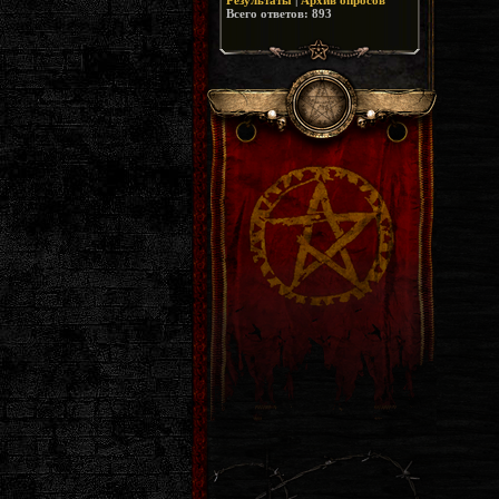
Результаты
|
Архив опросов
Всего ответов:
893