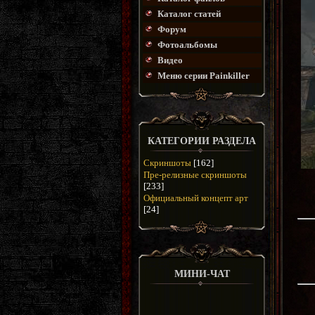
Каталог статей
Форум
Фотоальбомы
Видео
Меню серии Painkiller
КАТЕГОРИИ РАЗДЕЛА
Скриншоты
[162]
Пре-релизные скриншоты
[233]
Официальный концепт арт
[24]
МИНИ-ЧАТ