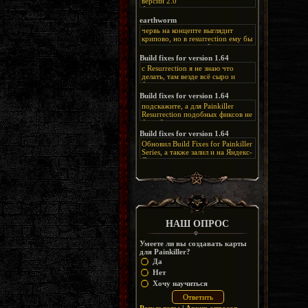
версии 2.0
Альтернативная
ссылка:
https://disk.yandex.ru/d/bIj-
earthworm
FzzDkRlC8Q
червь на концепте выглядит
крипово, но в resurrection ему бы
нашлось место, особенно в
каких-нибудь подземных
Build fixes for version 1.64
катакомбах. жаль, что половину
с Resurrection я не знаю что
задумок там вырезали, зато и
делать, там везде всё сыро и
рпгшности меньше. build fixes
баговано, от чего и заниматься
для 1.64 реально спасают,
этим не хочется, тут либо играть
Build fixes for version 1.64
спасибо что перезалили на
как есть или искать патчи для
яндекс. а вот в комментах на
подскажите, а для Painkiller
этого дополнения на moddb,
сайте у меня пару раз вылезала
Resurrection подобных фиксов не
либо же на крайняк играть мод
левая вставка
будет?
Atonement, там переделан
https://uzbekmelbet.com/ru/
и это
Build fixes for version 1.64
Resurrection, но настолько что не
дико отвлекает от обсуждения
особо уже и узнаётся
Обновил Build Fixes for Painkiller
скринов.
Series, а также залил и на Яндекс-
Диск
https://disk.yandex.ru/d/_zvZekuO5FTd3Q
НАШ ОПРОС
Умеете ли вы создавать карты
для Painkiller?
Да
Нет
Хочу научиться