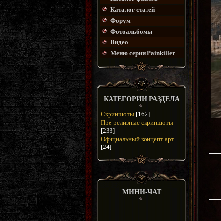
Каталог статей
Форум
Фотоальбомы
Видео
Меню серии Painkiller
КАТЕГОРИИ РАЗДЕЛА
Скриншоты
[162]
Пре-релизные скриншоты
[233]
Официальный концепт арт
[24]
МИНИ-ЧАТ