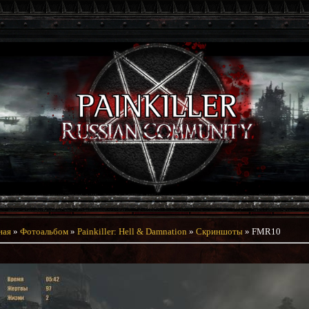
ная
»
Фотоальбом
»
Painkiller: Hell & Damnation
»
Скриншоты
» FMR10