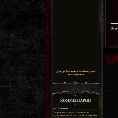
Всег
Для добавления необходима
авторизация
КОММЕНТАРИИ
earthworm
червь на концепте выглядит
крипово, но в resurrection ему бы