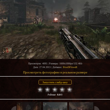
Просмотров
: 4095 |
Размеры
: 1600x1000px/132.4Kb
Дата
: 27.04.2013 |
Добавил
:
BlooDFloweR
Просмотреть фотографию в реальном размере
Рейтинг
:
0.0
/
0