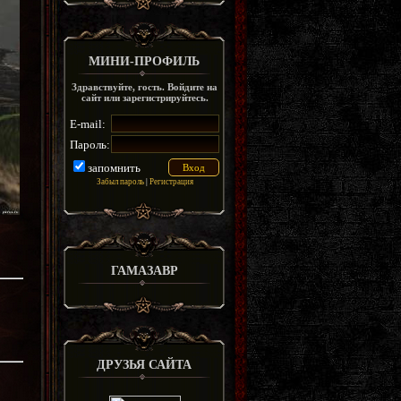
МИНИ-ПРОФИЛЬ
Здравствуйте, гость. Войдите на
сайт или зарегистрируйтесь.
E-mail:
Пароль:
запомнить
Забыл пароль
|
Регистрация
ГАМАЗАВР
ДРУЗЬЯ САЙТА