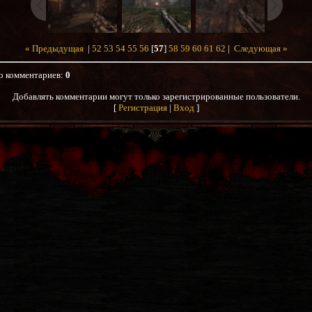
« Предыдущая
|
52
53
54
55
56
[
57
]
58
59
60
61
62
|
Следующая »
о комментариев
:
0
Добавлять комментарии могут только зарегистрированные пользователи.
[
Регистрация
|
Вход
]