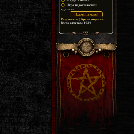
А куда я попал?
Игра недостаточной
крутости
Результаты
|
Архив опросов
Всего ответов:
1034