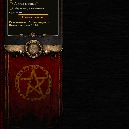
А куда я попал?
Игра недостаточной
крутости
Результаты
|
Архив опросов
Всего ответов:
1034