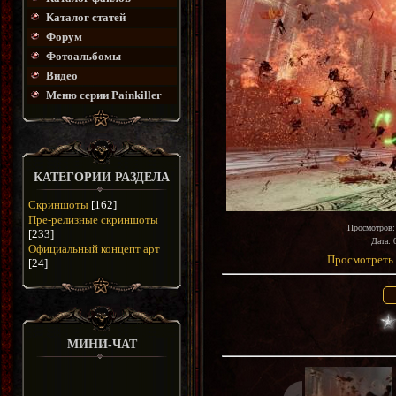
Каталог статей
Форум
Фотоальбомы
Видео
Меню серии Painkiller
КАТЕГОРИИ РАЗДЕЛА
Скриншоты
[162]
Пре-релизные скриншоты
Просмотров
[233]
Дата
: 
Официальный концепт арт
Просмотреть 
[24]
МИНИ-ЧАТ