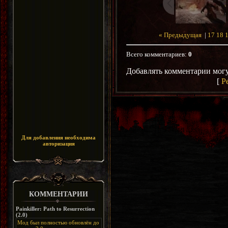
« Предыдущая
|
17
18
Всего комментариев
:
0
Добавлять комментарии могу
[
Р
Для добавления необходима
авторизация
КОММЕНТАРИИ
Painkiller: Path to Resurrection
(2.0)
Мод был полностью обновлён до