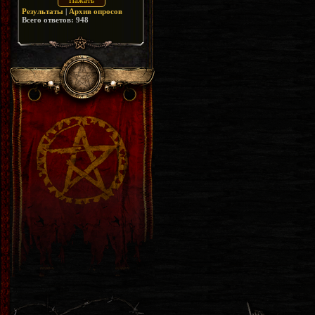
Результаты
|
Архив опросов
Всего ответов:
948