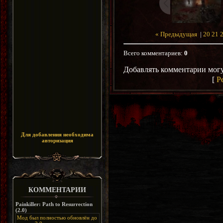
« Предыдущая
|
20
21
Всего комментариев
:
0
Добавлять комментарии могу
[
Р
Для добавления необходима
авторизация
КОММЕНТАРИИ
Painkiller: Path to Resurrection
(2.0)
Мод был полностью обновлён до