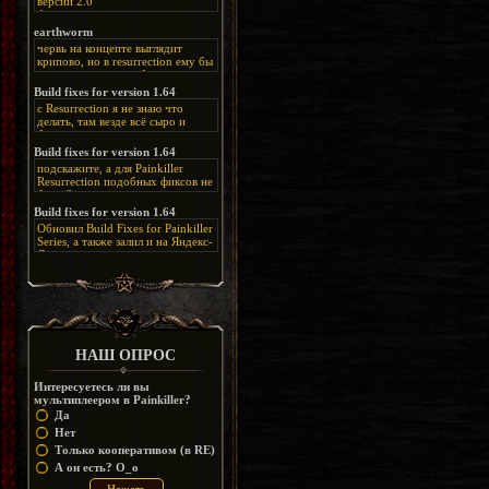
версии 2.0
Альтернативная
ссылка:
https://disk.yandex.ru/d/bIj-
earthworm
FzzDkRlC8Q
червь на концепте выглядит
крипово, но в resurrection ему бы
нашлось место, особенно в
каких-нибудь подземных
Build fixes for version 1.64
катакомбах. жаль, что половину
с Resurrection я не знаю что
задумок там вырезали, зато и
делать, там везде всё сыро и
рпгшности меньше. build fixes
баговано, от чего и заниматься
для 1.64 реально спасают,
этим не хочется, тут либо играть
Build fixes for version 1.64
спасибо что перезалили на
как есть или искать патчи для
яндекс. а вот в комментах на
подскажите, а для Painkiller
этого дополнения на moddb,
сайте у меня пару раз вылезала
Resurrection подобных фиксов не
либо же на крайняк играть мод
левая вставка
будет?
Atonement, там переделан
https://uzbekmelbet.com/ru/
и это
Build fixes for version 1.64
Resurrection, но настолько что не
дико отвлекает от обсуждения
особо уже и узнаётся
Обновил Build Fixes for Painkiller
скринов.
Series, а также залил и на Яндекс-
Диск
https://disk.yandex.ru/d/_zvZekuO5FTd3Q
НАШ ОПРОС
Интересуетесь ли вы
мультиплеером в Painkiller?
Да
Нет
Только кооперативом (в RE)
А он есть? O_o