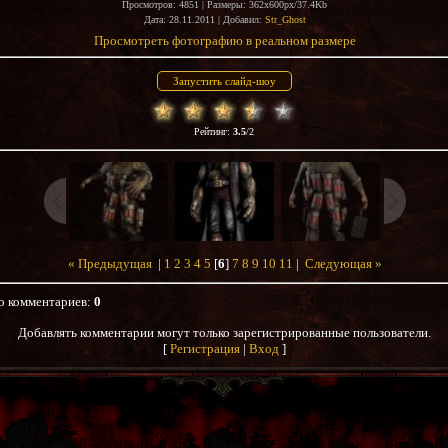
Просмотров
: 4851 |
Размеры
: 362x600px/37.4Kb
Дата
: 28.11.2011 |
Добавил
:
Str_Ghost
Просмотреть фотографию в реальном размере
Рейтинг
:
3.5
/
2
« Предыдущая
|
1
2
3
4
5
[
6
]
7
8
9
10
11
|
Следующая »
о комментариев
:
0
Добавлять комментарии могут только зарегистрированные пользователи.
[
Регистрация
|
Вход
]