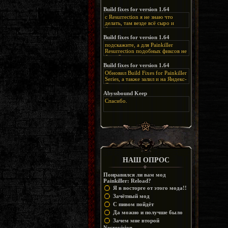
нашлось место, особенно в
каких-нибудь подземных
Build fixes for version 1.64
катакомбах. жаль, что половину
с Resurrection я не знаю что
задумок там вырезали, зато и
делать, там везде всё сыро и
рпгшности меньше. build fixes
баговано, от чего и заниматься
для 1.64 реально спасают,
этим не хочется, тут либо играть
Build fixes for version 1.64
спасибо что перезалили на
как есть или искать патчи для
яндекс. а вот в комментах на
подскажите, а для Painkiller
этого дополнения на moddb,
сайте у меня пару раз вылезала
Resurrection подобных фиксов не
либо же на крайняк играть мод
левая вставка
будет?
Atonement, там переделан
https://uzbekmelbet.com/ru/
и это
Build fixes for version 1.64
Resurrection, но настолько что не
дико отвлекает от обсуждения
особо уже и узнаётся
Обновил Build Fixes for Painkiller
скринов.
Series, а также залил и на Яндекс-
Диск
https://disk.yandex.ru/d/_zvZekuO5FTd3Q
Abyssbound Keep
Спасибо.
НАШ ОПРОС
Понравился ли вам мод
Painkiller: Reload?
Я в восторге от этого мода!!
Зачётный мод
С пивом пойдёт
Да можно и получше было
Зачем мне второй
Necrovision