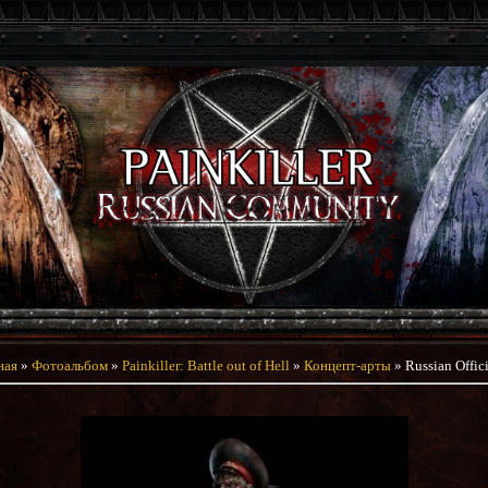
ная
»
Фотоальбом
»
Painkiller: Battle out of Hell
»
Концепт-арты
» Russian Offici