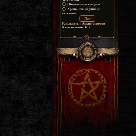
Обязательно сыграю
Хрень, что на уши не
натянешь
Результаты
|
Архив опросов
Всего ответов:
692