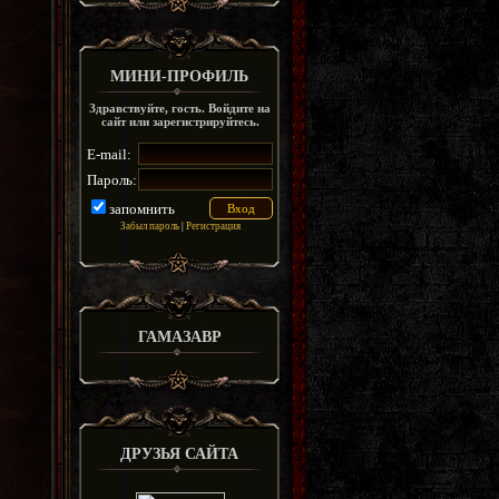
МИНИ-ПРОФИЛЬ
Здравствуйте, гость. Войдите на
сайт или зарегистрируйтесь.
E-mail:
Пароль:
запомнить
Забыл пароль
|
Регистрация
ГАМАЗАВР
ДРУЗЬЯ САЙТА