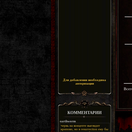
Для добавления необходима
авторизация
Всег
КОММЕНТАРИИ
earthworm
червь на концепте выглядит
крипово, но в resurrection ему бы