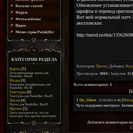
Обновление устанавливае
Каталог статей
шрифты и перевод оригина
Форум
Вот мой нормальный патч 
Фотоальбомы
акелловские.
Видео
Меню серии Painkiller
http://narod.ru/disk/13562
КАТЕГОРИИ РАЗДЕЛА
Категория
:
Патчи
|
Добавил
:
Sty
Карты
[5]
Дополнительные карты для
Просмотров
:
3004
|
Загрузок
:
11
Painkiller: BooH
Моды
[3]
Всего комментариев
:
1
Различные модификации для
Painkiller: BooH
П
Текстуры
[0]
Текстуры для Painkiller: BooH
1
Str_Ghost
[
Мате
Патчи
[4]
(27.03.2012 21:46)
Патчи для Painkiller: BooH
Чуть подправил материал. Актив
Прочее
[5]
Здесь находится то, что не
подходит под другие категории
Добавлять комментарии мо
[