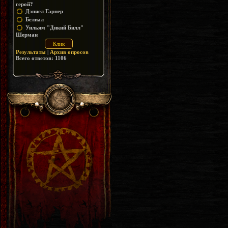
герой?
Дэниел Гарнер
Белиал
Уильям "Дикий Билл"
Шерман
Результаты
|
Архив опросов
Всего ответов:
1106