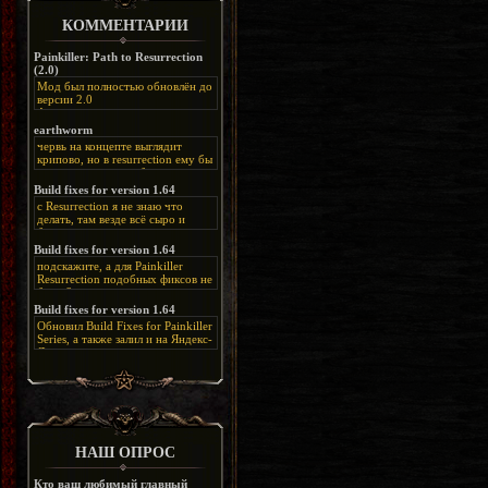
КОММЕНТАРИИ
Painkiller: Path to Resurrection
(2.0)
Мод был полностью обновлён до
версии 2.0
Альтернативная
ссылка:
https://disk.yandex.ru/d/bIj-
earthworm
FzzDkRlC8Q
червь на концепте выглядит
крипово, но в resurrection ему бы
нашлось место, особенно в
каких-нибудь подземных
Build fixes for version 1.64
катакомбах. жаль, что половину
с Resurrection я не знаю что
задумок там вырезали, зато и
делать, там везде всё сыро и
рпгшности меньше. build fixes
баговано, от чего и заниматься
для 1.64 реально спасают,
этим не хочется, тут либо играть
Build fixes for version 1.64
спасибо что перезалили на
как есть или искать патчи для
яндекс. а вот в комментах на
подскажите, а для Painkiller
этого дополнения на moddb,
сайте у меня пару раз вылезала
Resurrection подобных фиксов не
либо же на крайняк играть мод
левая вставка
будет?
Atonement, там переделан
https://uzbekmelbet.com/ru/
и это
Build fixes for version 1.64
Resurrection, но настолько что не
дико отвлекает от обсуждения
особо уже и узнаётся
Обновил Build Fixes for Painkiller
скринов.
Series, а также залил и на Яндекс-
Диск
https://disk.yandex.ru/d/_zvZekuO5FTd3Q
НАШ ОПРОС
Кто ваш любимый главный