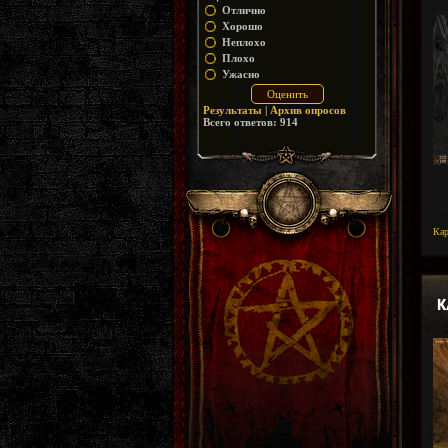
Отлично
Хорошо
Неплохо
Плохо
Ужасно
Результаты
|
Архив опросов
Всего ответов:
914
Ка
К