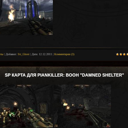
рты
|
Добавил:
Str_Ghost
|
Дата:
12.12.2011
|
Комментарии (3)
SP КАРТА ДЛЯ PIANKILLER: BOOH "DAMNED SHELTER"