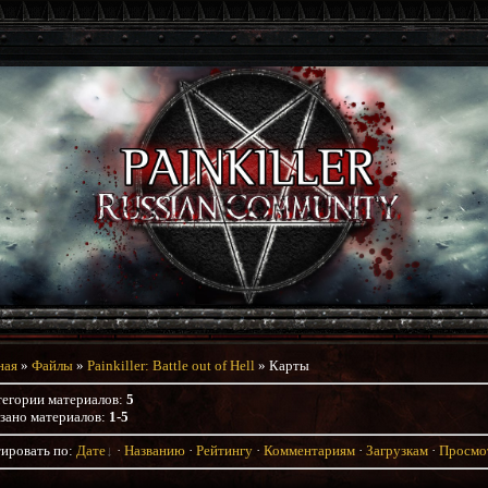
ная
»
Файлы
»
Painkiller: Battle out of Hell
» Карты
тегории материалов
:
5
зано материалов
:
1-5
ировать по
:
Дате
·
Названию
·
Рейтингу
·
Комментариям
·
Загрузкам
·
Просмо