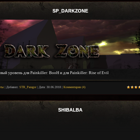
SP_DARKZONE
вый уровень для Painkiller: BooH и для Painkiller: Rise of Evil
рты
|
Добавил:
STR_Paragor
|
Дата:
30.06.2018
|
Комментарии (4)
SHIBALBA