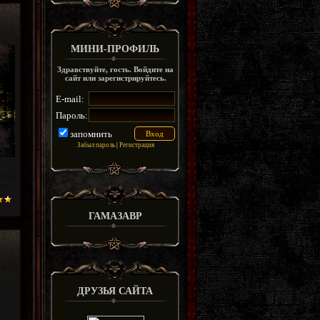
МИНИ-ПРОФИЛЬ
Здравствуйте, гость. Войдите на
сайт или зарегистрируйтесь.
E-mail:
Пароль:
запомнить
Забыл пароль
|
Регистрация
ГАМАЗАВР
ДРУЗЬЯ САЙТА