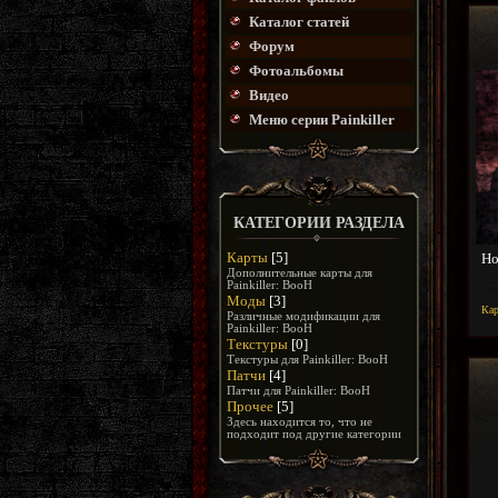
Каталог статей
Форум
Фотоальбомы
Видео
Меню серии Painkiller
КАТЕГОРИИ РАЗДЕЛА
Карты
[5]
Но
Дополнительные карты для
Painkiller: BooH
Моды
[3]
Ка
Различные модификации для
Painkiller: BooH
Текстуры
[0]
Текстуры для Painkiller: BooH
Патчи
[4]
Патчи для Painkiller: BooH
Прочее
[5]
Здесь находится то, что не
подходит под другие категории