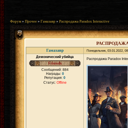
Страница
1
из
1
1
Форум
»
Прочее
»
Гамазавр
»
Распродажа Paradox Interactive
РАСПРОДАЖА
Гамазавр
Понедельник, 03.01.2022, 0
Демонический убийца
Распродажа Paradox Inter
Сообщений:
884
Награды:
0
Репутация:
0
Статус:
Offline