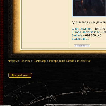
До 6 января у нас дейст
Cities: Skylines
–
499
109 
Europa Universalis IV
–
69
Stellaris
–
699
160 руб
Больше игр...
Форум
»
Прочее
»
Гамазавр
»
Распродажа Paradox Interactive
Страница
1
из
1
1