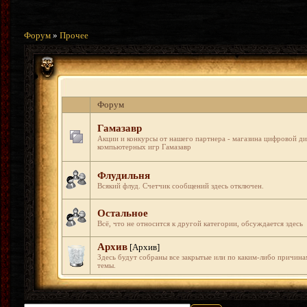
Форум
»
Прочее
Форум
Гамазавр
Акции и конкурсы от нашего партнера - магазина цифровой д
компьютерных игр Гамазавр
Флудильня
Всякий флуд. Счетчик сообщений здесь отключен.
Остальное
Всё, что не относится к другой категории, обсуждается здесь
Архив
[Архив]
Здесь будут собраны все закрытые или по каким-либо причин
темы.