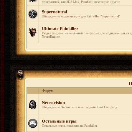
программах, как 3DS Max, PainEd и некоторые другие
Supernatural
Обсуждение модификации для Painkiller "Supernatural"
Ultimate Painkiller
Раздел форума посвящённый платформе для модификаций на 
NecroEngine
П
Форум
Necrovision
Обсуждение Necrovision и его аддона Lost Company
Остальные игры
Остальные игры, похожие на Painkiller