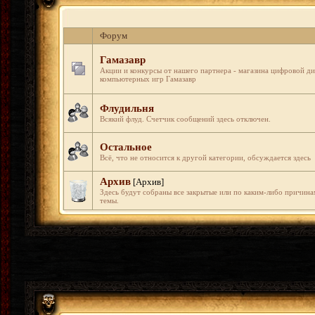
Форум
Гамазавр
Акции и конкурсы от нашего партнера - магазина цифровой д
компьютерных игр Гамазавр
Флудильня
Всякий флуд. Счетчик сообщений здесь отключен.
Остальное
Всё, что не относится к другой категории, обсуждается здесь
Архив
[Архив]
Здесь будут собраны все закрытые или по каким-либо причин
темы.