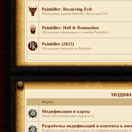
Painkiller: Recurring Evil
Обсуждение аддона Painkiller "Recurring Evil"
Painkiller: Hell & Damnation
Обсуждение официального ремейка Painkiller'а
Painkiller (2025)
Обсуждение перезапуска Painkiller
МОДИФИ
Форум
Модификации и карты
Анонс/обсуждение карт, модов и т.д.
Разработка модификаций и контента к ни
Вопросы и ответы, статьи и проч. по созданию модов и карт в