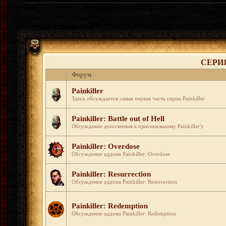
СЕРИЯ
Форум
Painkiller
Здесь обсуждается самая первая часть серии Painkiller
Painkiller: Battle out of Hell
Обсуждение дополнения к оригинальному Painkiller'у
Painkiller: Overdose
Обсуждение аддона Painkiller: Overdose
Painkiller: Resurrection
Обсуждение аддона Painkiller: Resurrection
Painkiller: Redemption
Обсуждение аддона Painkiller: Redemption