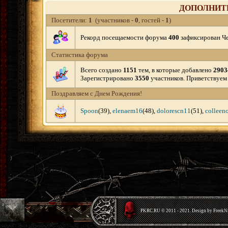
ДОПОЛНИТ
Посетители:
1
(участников -
0
, гостей -
1
)
Рекорд посещаемости форума
400
зафиксирован Чет
Статистика форума
Всего создано
1151
тем, в которые добавлено
2903
Зарегистрировано
3550
участников. Приветствуем
Поздравляем с Днем Рождения!
Spoon
(39)
,
elenaem16
(48)
,
dolorescn11
(51)
,
colleen
PKRС.RU © 2011 - 2021. Design by Freek