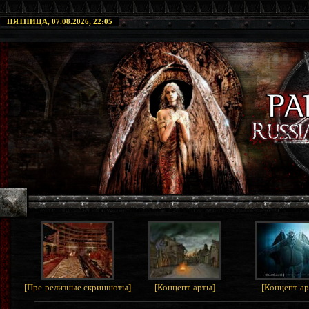
ПЯТНИЦА, 07.08.2026, 22:05
[
Пре-релизные скриншоты
]
[
Концепт-арты
]
[
Концепт-а