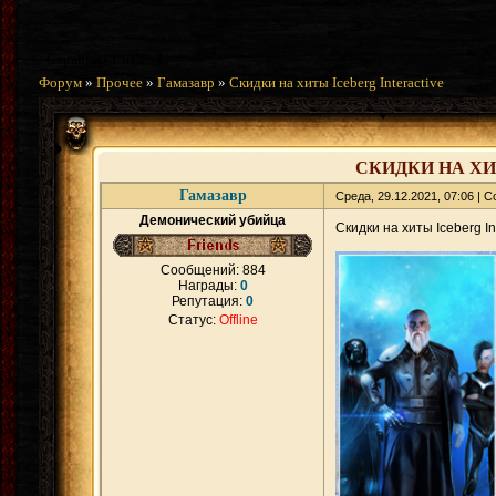
Страница
1
из
1
1
Форум
»
Прочее
»
Гамазавр
»
Скидки на хиты Iceberg Interactive
СКИДКИ НА ХИ
Гамазавр
Среда, 29.12.2021, 07:06 |
Демонический убийца
Скидки на хиты Iceberg In
Сообщений:
884
Награды:
0
Репутация:
0
Статус:
Offline