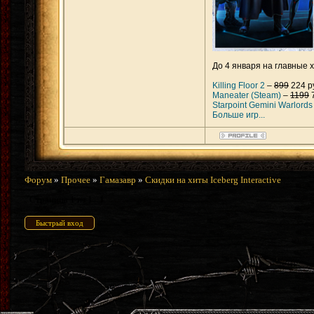
До 4 января на главные
Killing Floor 2
–
899
224 р
Maneater (Steam)
–
1199
7
Starpoint Gemini Warlords
Больше игр...
Форум
»
Прочее
»
Гамазавр
»
Скидки на хиты Iceberg Interactive
Страница
1
из
1
1